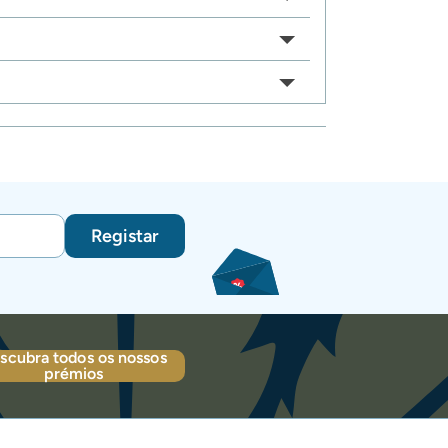
Registar
scubra todos os nossos
prémios