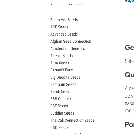
40,
0
Sementes White Widow
Sementes de Northern Lights
Zamnesia Seeds
Sementes Granddaddy Purple
ACE Seeds
Sementes OG Kush
Advanced Seeds
Sementes Blue Dream
Afghan Seed Connection
Sementes Lemon Haze
Ge
Amsterdam Genetics
Sementes Bruce Banner
Anesia Seeds
Sementes Gelato
Sete
Auto Seeds
Sementes Sour Diesel
Barney's Farm
Sementes Jack Herer
Qu
Big Buddha Seeds
Sementes Girl Scout Cookies (GSC)
Blimburn Seeds
Sementes de Wedding Cake
A se
Bomb Seeds
Sementes Zkittlez
de v
BSB Genetics
Sementes Pineapple Express
essa
BSF Seeds
Sementes Chemdawg
melh
Buddha Seeds
Sementes de Hindu Kush
The Cali Connection Seeds
Sementes de mimosa
Po
CBD Seeds