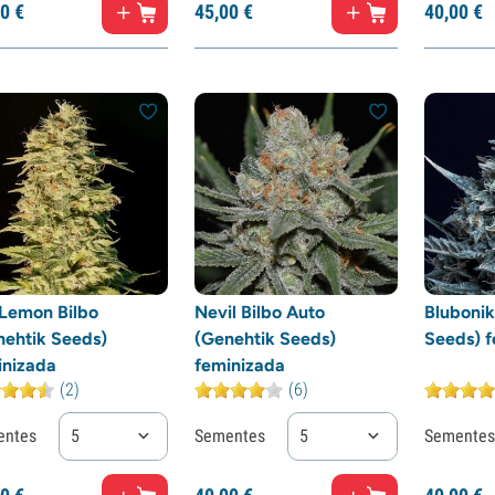
0
€
45,
00
€
40,
00
€
Lemon Bilbo
Nevil Bilbo Auto
Blubonik
nehtik Seeds)
(Genehtik Seeds)
Seeds) f
inizada
feminizada
(2)
(6)
entes
5
Sementes
5
Sementes