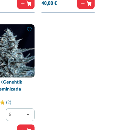
40,
00
€
 (Genehtik
eminizada
(2)
5