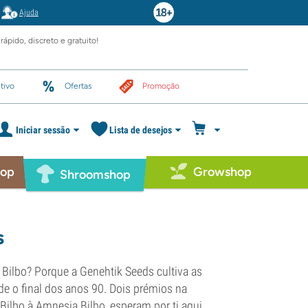
Ajuda
rápido, discreto e gratuito!
tivo
Ofertas
Promoção
Iniciar sessão
Lista de desejos
hop
Growshop
Shroomshop
s
ilbo? Porque a Genehtik Seeds cultiva as
 o final dos anos 90. Dois prémios na
Bilbo à Amnesia Bilbo, esperam por ti aqui.