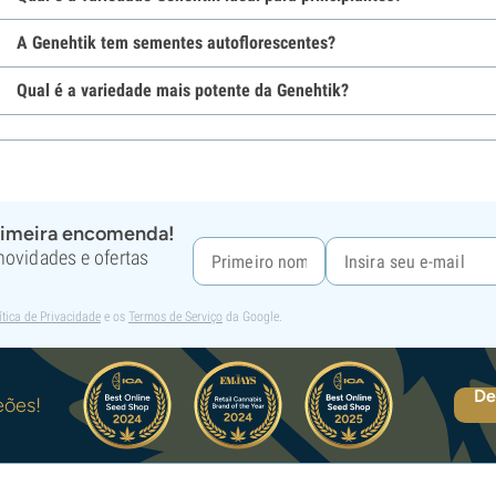
A Genehtik tem sementes autoflorescentes?
Qual é a variedade mais potente da Genehtik?
rimeira encomenda!
 novidades e ofertas
ítica de Privacidade
e os
Termos de Serviço
da Google.
De
eões!