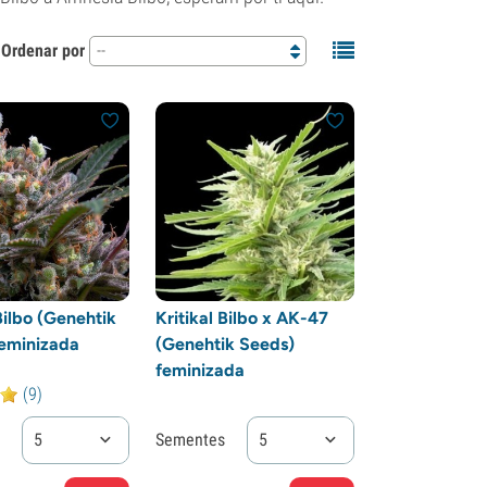
Ordenar por
--
Bilbo (Genehtik
Kritikal Bilbo x AK-47
eminizada
(Genehtik Seeds)
feminizada
(9)
5
Sementes
5