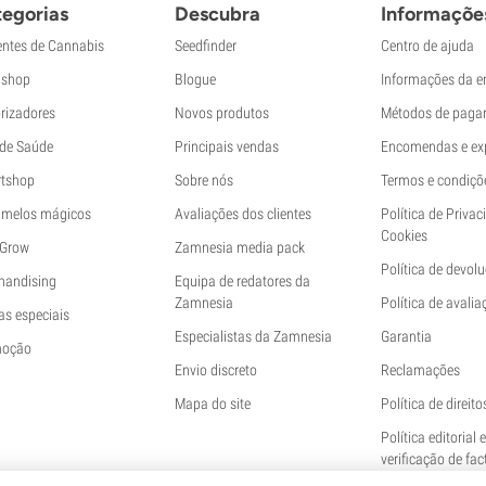
egorias
Descubra
Informaçõe
ntes de Cannabis
Seedfinder
Centro de ajuda
shop
Blogue
Informações da 
rizadores
Novos produtos
Métodos de paga
 de Saúde
Principais vendas
Encomendas e ex
tshop
Sobre nós
Termos e condiçõ
melos mágicos
Avaliações dos clientes
Política de Privac
Cookies
 Grow
Zamnesia media pack
Política de devol
handising
Equipa de redatores da
Zamnesia
Política de avalia
as especiais
Especialistas da Zamnesia
Garantia
moção
Envio discreto
Reclamações
Mapa do site
Política de direito
Política editorial 
verificação de fac