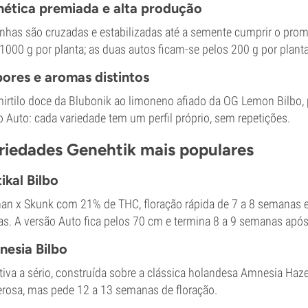
ética premiada e alta produção
inhas são cruzadas e estabilizadas até a semente cumprir o prom
1000 g por planta; as duas autos ficam-se pelos 200 g por planta
ores e aromas distintos
irtilo doce da Blubonik ao limoneno afiado da OG Lemon Bilbo, 
o Auto: cada variedade tem um perfil próprio, sem repetições.
riedades Genehtik mais populares
tikal Bilbo
an x Skunk com 21% de THC, floração rápida de 7 a 8 semanas e 
as. A versão Auto fica pelos 70 cm e termina 8 a 9 semanas apó
esia Bilbo
tiva a sério, construída sobre a clássica holandesa Amnesia Haze:
rosa, mas pede 12 a 13 semanas de floração.