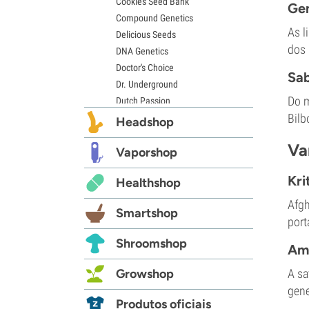
Cookies Seed Bank
Gen
Compound Genetics
As l
Delicious Seeds
dos 
DNA Genetics
Doctor's Choice
Sab
Dr. Underground
Do m
Dutch Passion
Bilb
Elite Seeds
Headshop
Eva Seeds
Va
Exotic Seed
Vaporshop
Expert Seeds
Kri
Healthshop
FastBuds
Female Seeds
Afgh
Smartshop
French Touch Seeds
port
Garden of Green
Shroomshop
Amn
GeneSeeds
Genehtik Seeds
Growshop
A sa
G13 Labs
gene
Grass-O-Matic
Produtos oficiais