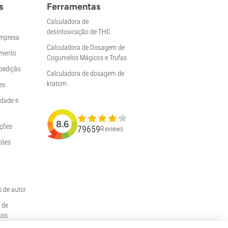
s
Ferramentas
Calculadora de
desintoxicação de THC
empresa
Calculadora de Dosagem de
mento
Cogumelos Mágicos e Trufas
pedição
Calculadora de dosagem de
kratom
es
idade e
8.6
uções
79659
Reviews
ções
s de autor
e de
tos