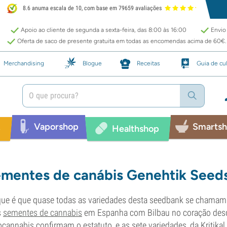
8.6 anuma escala de 10, com base em 79659 avaliações
Apoio ao cliente de segunda a sexta-feira, das 8:00 às 16:00
Envio 
Oferta de saco de presente gratuita em todas as encomendas acima de 60€.
Merchandising
Blogue
Receitas
Guia de cul
Vaporshop
Smarts
p
Healthshop
mentes de canábis Genehtik Seed
ue é que quase todas as variedades desta seedbank se chamam B
s
sementes de cannabis
em Espanha com Bilbau no coração desde
cannabis confirmam o estatuto, e as sete variedades, da Kritikal 