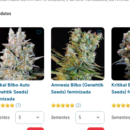
odutos
ikal Bilbo Auto
Amnesia Bilbo (Genehtik
Kritikal 
nehtik Seeds)
Seeds) feminizada
Seeds) f
inizada
(7)
(2)
entes
5
Sementes
5
Sementes