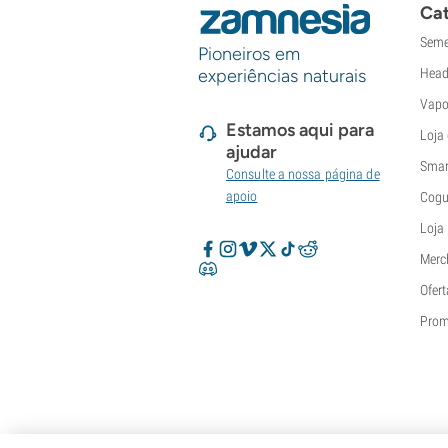
Sumo Seeds
Cat
Super Sativa Seed Club
Seme
Super Strains
Pioneiros em
experiências naturais
Head
Sweet Seeds
TICAL
Vapo
T.H. Seeds
Estamos aqui para
Loja
Top Tao Seeds
ajudar
Smar
Vision Seeds
Consulte a nossa página de
VIP Seeds
apoio
Cogu
White Label
Loja
World Of Seeds
Merc
Seed Banks
Ofert
Pro