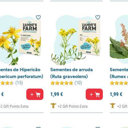
entes de Hipericão
Sementes de arruda
Semente
pericum perforatum)
(Ruta graveolens)
(Rumex 
(15)
(10)
€
1,
99
€
1,
99
€
+2 Gift Points Extra
+2 Gift Points Extra
+2 Gift