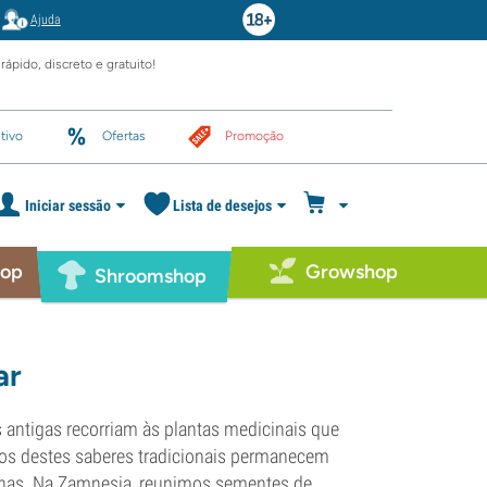
Ajuda
rápido, discreto e gratuito!
tivo
Ofertas
Promoção
Iniciar sessão
Lista de desejos
hop
Growshop
Shroomshop
ar
 antigas recorriam às plantas medicinais que
tos destes saberes tradicionais permanecem
enas. Na Zamnesia, reunimos sementes de