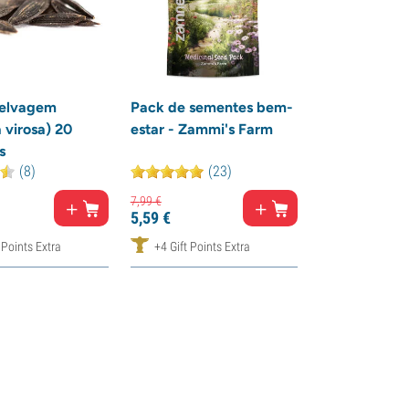
selvagem
Pack de sementes bem-
 virosa) 20
estar - Zammi's Farm
s
(8)
(23)
7,
99
€
5,
59
€
 Points Extra
+4 Gift Points Extra