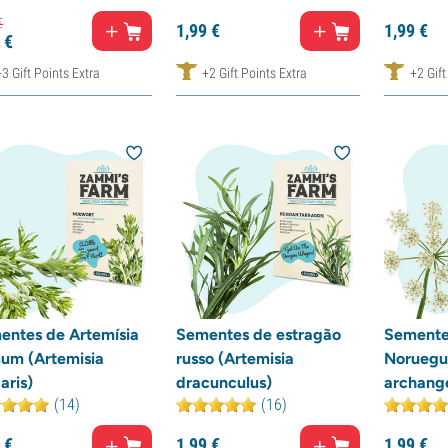
€
1,
99
€
1,
99
€
€
+3 Gift Points Extra
+2 Gift Points Extra
+2 Gift
entes de Artemísia
Sementes de estragão
Semente
um (Artemisia
russo (Artemisia
Noruegu
aris)
dracunculus)
archange
(14)
(16)
€
1,
99
€
1,
99
€