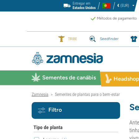
Entregar em
€
(EUR)
Estados Unidos
Métodos de pagamento
TRIBE
Seedfinder
Sementes de canábis
Headsho
Zamnesia
Sementes de plantas para o bem-estar
>
Se
Filtro
Ante
Tipo de planta
tinh
vivo