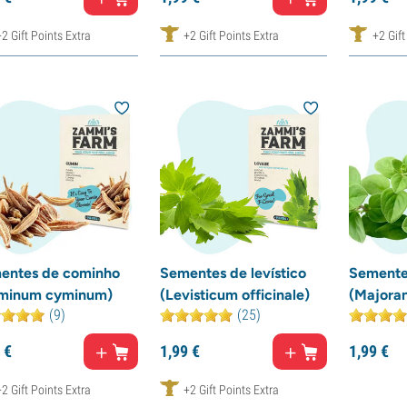
+2 Gift Points Extra
+2 Gift Points Extra
+2 Gift
entes de cominho
Sementes de levístico
Semente
minum cyminum)
(Levisticum officinale)
(Majoran
(9)
(25)
€
1,
99
€
1,
99
€
+2 Gift Points Extra
+2 Gift Points Extra