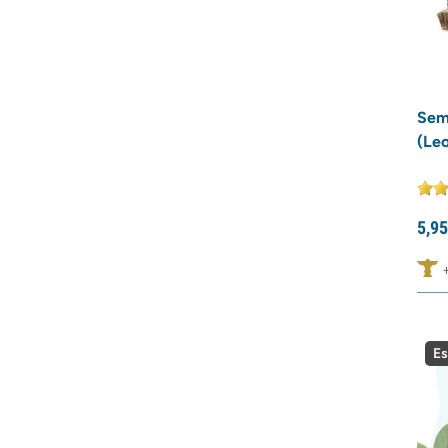
Sem
(Leo
5,
95
Es