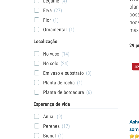
Legume
(4)
plan
Erva
(27)
poss
Flor
(1)
noss
máxi
Ornamental
(1)
Localização
29 p
No vaso
(14)
No solo
(24)
5%
Em vaso e substrato
(3)
Planta de rocha
(1)
Planta de bordadura
(6)
Esperança de vida
Anual
(9)
Ash
Perenes
(17)
som
Bienal
(1)