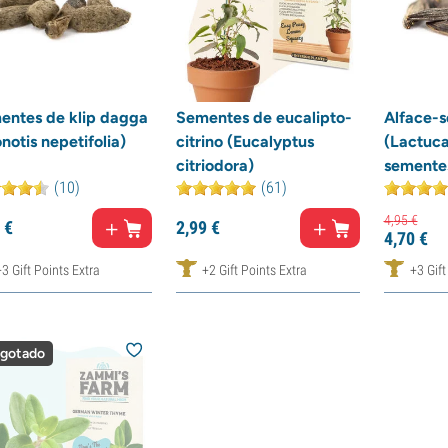
entes de klip dagga
Sementes de eucalipto-
Alface-
notis nepetifolia)
citrino (Eucalyptus
(Lactuca
citriodora)
semente
(10)
(61)
4,
95
€
€
2,
99
€
4,
70
€
+3 Gift Points Extra
+2 Gift Points Extra
+3 Gift
gotado