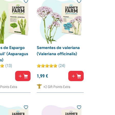
s de Espargo
Sementes de valeriana
uil' (Asparagus
(Valeriana officinalis)
s)
(13)
(24)
1,
99
€
 Points Extra
+2 Gift Points Extra