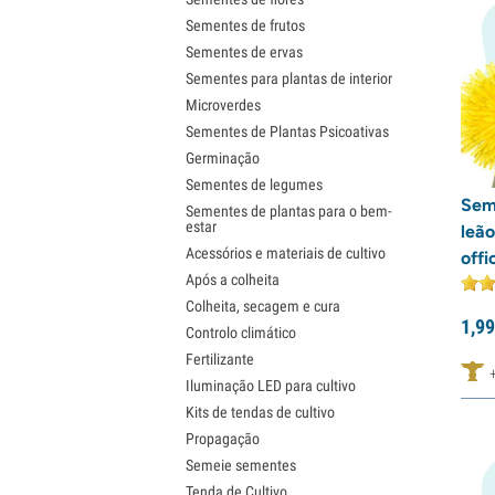
Sementes de frutos
Sementes de ervas
Sementes para plantas de interior
Microverdes
Sementes de Plantas Psicoativas
Germinação
Sementes de legumes
Sem
Sementes de plantas para o bem-
estar
leã
Acessórios e materiais de cultivo
offi
Após a colheita
Colheita, secagem e cura
1,
99
Controlo climático
Fertilizante
Iluminação LED para cultivo
Kits de tendas de cultivo
Propagação
Semeie sementes
Tenda de Cultivo