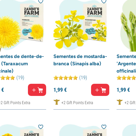
entes de dente-de-
Sementes de mostarda-
Semente
o (Taraxacum
branca (Sinapis alba)
'Argente
cinale)
officinali
(19)
(19)
€
1,
99
€
1,
99
€
+2 Gift Points Extra
+2 Gift Points Extra
+2 Gift