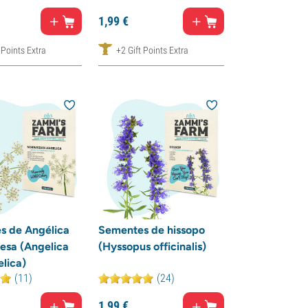
1,
99
€
 Points Extra
+2 Gift Points Extra
s de Angélica
Sementes de hissopo
esa (Angelica
(Hyssopus officinalis)
lica)
(11)
(24)
1,
99
€