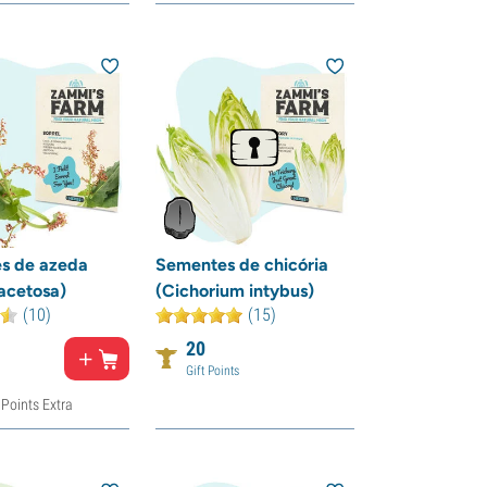
s de azeda
Sementes de chicória
acetosa)
(Cichorium intybus)
(10)
(15)
20
Gift Points
 Points Extra