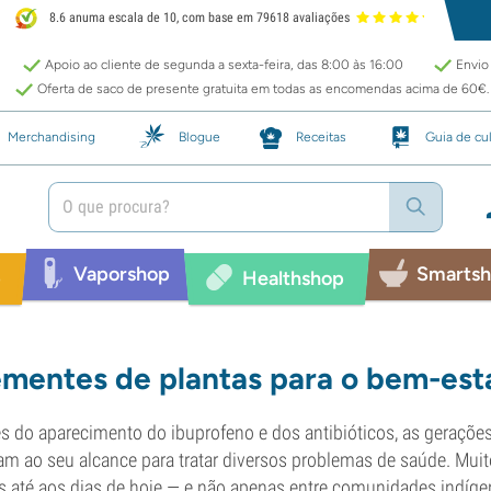
8.6 anuma escala de 10, com base em 79618 avaliações
Apoio ao cliente de segunda a sexta-feira, das 8:00 às 16:00
Envio 
Oferta de saco de presente gratuita em todas as encomendas acima de 60€.
Merchandising
Blogue
Receitas
Guia de cul
Vaporshop
Smarts
p
Healthshop
mentes de plantas para o bem-est
s do aparecimento do ibuprofeno e dos antibióticos, as gerações
am ao seu alcance para tratar diversos problemas de saúde. Mui
s até aos dias de hoje — e não apenas entre comunidades indíg