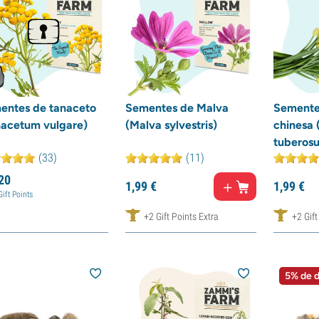
entes de tanaceto
Sementes de Malva
Semente
nacetum vulgare)
(Malva sylvestris)
chinesa 
tuberos
(33)
(11)
20
1,
99
€
1,
99
€
Gift Points
+2 Gift Points Extra
+2 Gift
5% de 