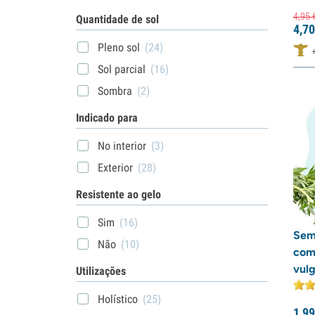
4,
95
Quantidade de sol
4,
70
Pleno sol
(24)
Sol parcial
(16)
Sombra
(2)
Indicado para
No interior
(3)
Exterior
(28)
Resistente ao gelo
Sim
(16)
Sem
Não
(10)
com
vulg
Utilizações
Holístico
(25)
1,
99