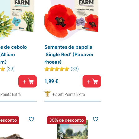
s de cebolo
Sementes de papoila
(Allium
'Single Red' (Papaver
um)
rhoeas)
(39)
(33)
1,
99
€
 Points Extra
+2 Gift Points Extra
desconto
30% de desconto