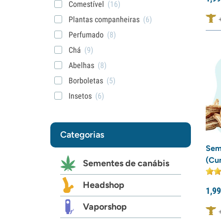
Comestível
(16)
Plantas companheiras
(6)
Perfumado
(8)
Chá
(9)
Abelhas
(8)
Borboletas
(5)
Insetos
(6)
Categorias
Sem
(Cu
Sementes de canábis
Headshop
1,
99
Vaporshop