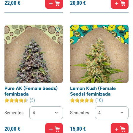
22,
00
€
20,
00
€
Pure AK (Female Seeds)
Lemon Kush (Female
feminizada
Seeds) feminizada
(5)
(10)
Sementes
4
Sementes
4
20,
00
€
15,
00
€