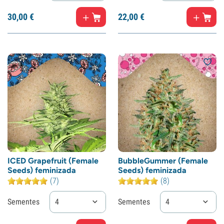
30,
00
€
22,
00
€
ICED Grapefruit (Female
BubbleGummer (Female
Seeds) feminizada
Seeds) feminizada
(7)
(8)
Sementes
4
Sementes
4