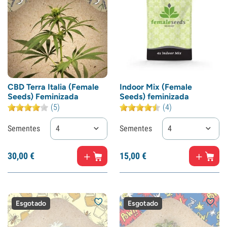
CBD Terra Italia (Female
Indoor Mix (Female
Seeds) Feminizada
Seeds) feminizada
(5)
(4)
Sementes
4
Sementes
4
30,
00
€
15,
00
€
Esgotado
Esgotado