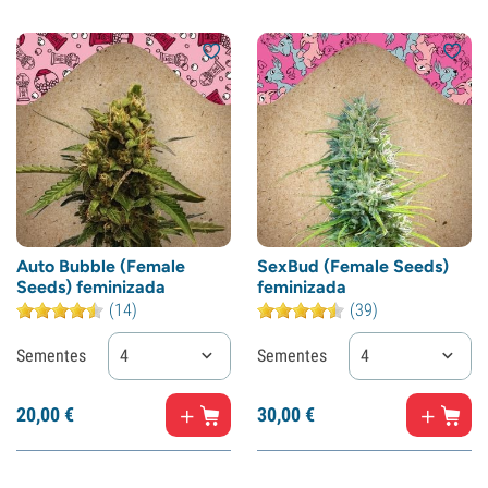
Auto Bubble (Female
SexBud (Female Seeds)
Seeds) feminizada
feminizada
(14)
(39)
Sementes
4
Sementes
4
20,
00
€
30,
00
€