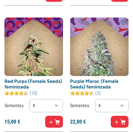
Red Purps (Female Seeds)
Purple Maroc (Female
feminizada
Seeds) feminizada
(10)
(3)
Sementes
4
Sementes
4
15,
00
€
22,
00
€