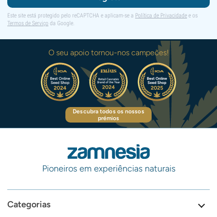
Este site está protegido pelo reCAPTCHA e aplicam-se a
Política de Privacidade
e os
Termos de Serviço
da Google.
O seu apoio tornou-nos campeões!
Descubra todos os nossos
prémios
Pioneiros em experiências naturais
Categorias