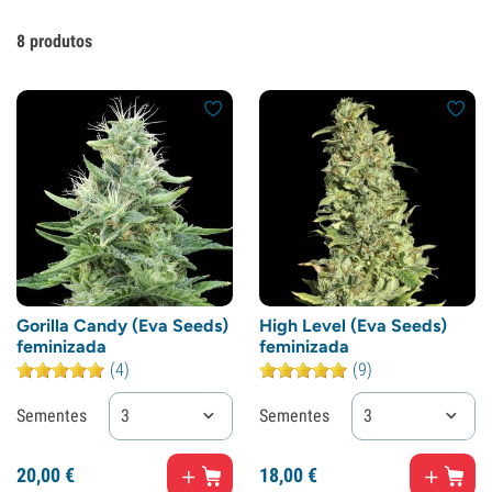
8
produtos
Gorilla Candy (Eva Seeds)
High Level (Eva Seeds)
feminizada
feminizada
(4)
(9)
Sementes
3
Sementes
3
20,
00
€
18,
00
€