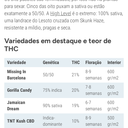
para sexar. Cinco das oito puxam a sativa ou estão
exatamente a 50/50. A
High Level
é o extremo: 100% sativa,
uma landrace do Lesoto cruzada com Skunk Haze,
resistente a míldio, pragas e seca.
Variedades em destaque e teor de
THC
Variedade
Genética
THC
Floração
Interior
Missing In
8-9
600
50/50
21%
Barcelona
semanas
gr/m2
7-8
600
Gorilla Candy
75% indica
20%
semanas
gr/m2
Jamaican
6-7
600
90% sativa
19%
Dream
semanas
gr/m2
Indica-
8-9
500
TNT Kush CBD
10%
dominante
semanas
gr/m2