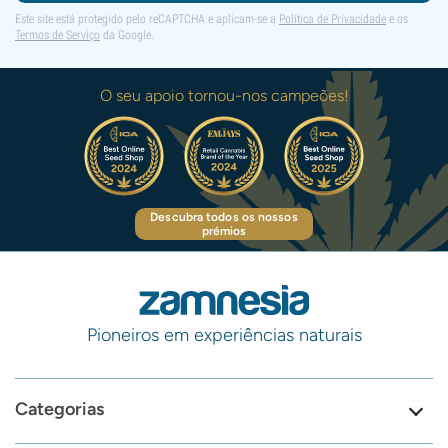
Este site está protegido pelo reCAPTCHA e aplicam-se a
Política de Privacidade
e os
Termos de Serviço
da Google.
O seu apoio tornou-nos campeões!
Descubra todos os nossos
prémios
Pioneiros em experiências naturais
Categorias