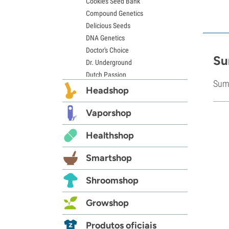
Cookies Seed Bank
Compound Genetics
Delicious Seeds
DNA Genetics
Doctor's Choice
Su
Dr. Underground
Dutch Passion
Sum
Elite Seeds
Headshop
Eva Seeds
Exotic Seed
Vaporshop
Expert Seeds
Healthshop
FastBuds
Female Seeds
Smartshop
French Touch Seeds
Garden of Green
Shroomshop
GeneSeeds
Genehtik Seeds
Growshop
G13 Labs
Grass-O-Matic
Produtos oficiais