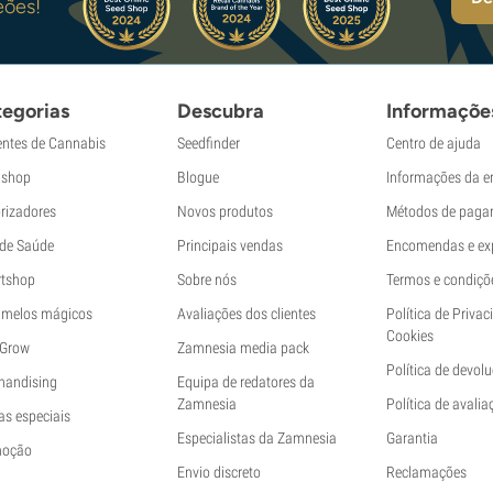
eões!
egorias
Descubra
Informaçõe
ntes de Cannabis
Seedfinder
Centro de ajuda
shop
Blogue
Informações da 
rizadores
Novos produtos
Métodos de paga
 de Saúde
Principais vendas
Encomendas e ex
tshop
Sobre nós
Termos e condiçõ
melos mágicos
Avaliações dos clientes
Política de Privac
Cookies
 Grow
Zamnesia media pack
Política de devol
handising
Equipa de redatores da
Zamnesia
Política de avalia
as especiais
Especialistas da Zamnesia
Garantia
moção
Envio discreto
Reclamações