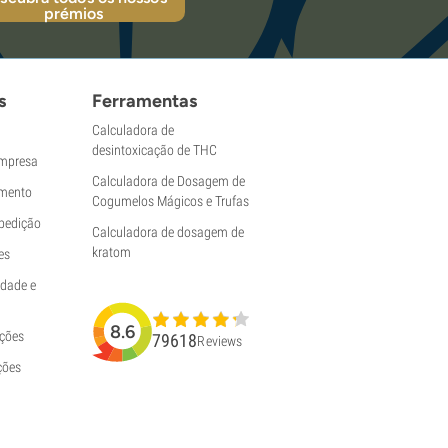
prémios
s
Ferramentas
Calculadora de
desintoxicação de THC
empresa
Calculadora de Dosagem de
mento
Cogumelos Mágicos e Trufas
pedição
Calculadora de dosagem de
kratom
es
idade e
8.6
uções
79618
Reviews
ções