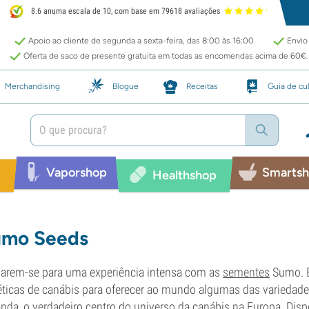
8.6 anuma escala de 10, com base em 79618 avaliações
Apoio ao cliente de segunda a sexta-feira, das 8:00 às 16:00
Envio 
Oferta de saco de presente gratuita em todas as encomendas acima de 60€.
Merchandising
Blogue
Receitas
Guia de cul
Vaporshop
Smarts
p
Healthshop
umo Seeds
arem-se para uma experiência intensa com as
sementes
Sumo. E
ticas de canábis para oferecer ao mundo algumas das variedad
nda, o verdadeiro centro do universo da canábis na Europa. Disp