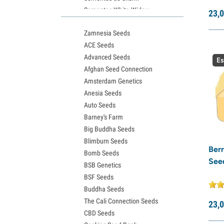
Sementes White Widow
23,
0
Sementes de Northern Lights
Zamnesia Seeds
Sementes Granddaddy Purple
ACE Seeds
Sementes OG Kush
Advanced Seeds
Sementes Blue Dream
Es
Afghan Seed Connection
Sementes Lemon Haze
Amsterdam Genetics
Sementes Bruce Banner
Anesia Seeds
Sementes Gelato
Auto Seeds
Sementes Sour Diesel
Barney's Farm
Sementes Jack Herer
Big Buddha Seeds
Sementes Girl Scout Cookies (GSC)
Blimburn Seeds
Sementes de Wedding Cake
Ber
Bomb Seeds
Sementes Zkittlez
See
BSB Genetics
Sementes Pineapple Express
BSF Seeds
Sementes Chemdawg
Buddha Seeds
Sementes de Hindu Kush
The Cali Connection Seeds
Sementes de mimosa
23,
0
CBD Seeds