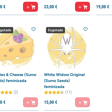
0
€
23,
00
€
19,
00
€
gotado
Esgotado
ries & Cheese (Sumo
White Widow Original
ds) feminizada
(Sumo Seeds)
feminizada
(2)
(11)
0
€
15,
00
€