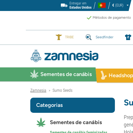
Entregar em
€
(EUR)
Estados Unidos
Métodos de pagamento
TRIBE
Seedfinder
Sementes de canábis
Headsho
Zamnesia
Sumo Seeds
>
S
Categorias
Prep
Sementes de canábis
gené
Hola
Sementes de canábis feminizadas