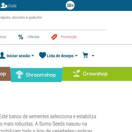
Ajuda
rápido, discreto e gratuito!
tivo
Ofertas
Promoção
Iniciar sessão
Lista de desejos
hop
Growshop
Shroomshop
ste banco de sementes selecciona e estabiliza
es mais robustas. A Sumo Seeds nasceu na
onibilizam todo o tipo de variedades—indicas,