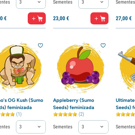
entes
3
Sementes
3
Sementes
0
€
23,
00
€
27,
00
€
o's OG Kush (Sumo
Appleberry (Sumo
Ultimat
ds) feminizada
Seeds) feminizada
Seeds) f
(1)
(2)
entes
3
Sementes
3
Sementes