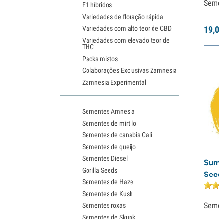
Sem
F1 híbridos
Variedades de floração rápida
Variedades com alto teor de CBD
19,
0
Variedades com elevado teor de
THC
Packs mistos
Colaborações Exclusivas Zamnesia
Zamnesia Experimental
Sementes Amnesia
Sementes de mirtilo
Sementes de canábis Cali
Sementes de queijo
Sementes Diesel
Sum
Gorilla Seeds
See
Sementes de Haze
Sementes de Kush
Sem
Sementes roxas
Sementes de Skunk