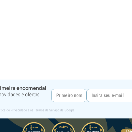
rimeira encomenda!
 novidades e ofertas
ítica de Privacidade
e os
Termos de Serviço
da Google.
De