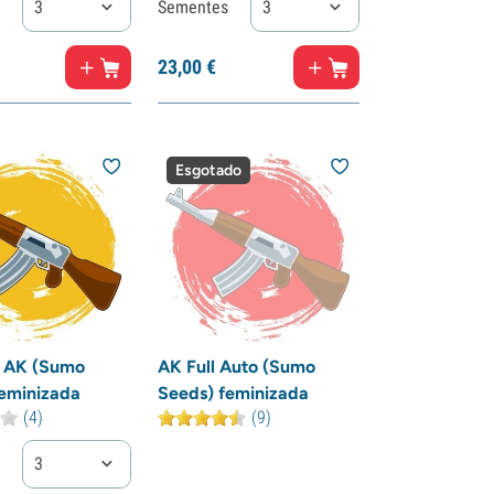
3
Sementes
3
23,
00
€
Esgotado
e AK (Sumo
AK Full Auto (Sumo
eminizada
Seeds) feminizada
(4)
(9)
3