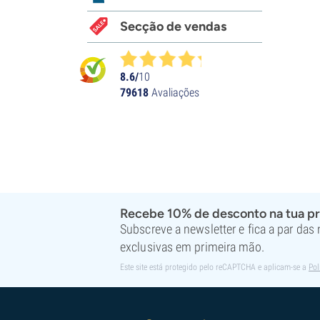
Greenhouse Seeds
Growers Choice
Secção de vendas
Humboldt Seed Company
Humboldt Seed Organization
Kalashnikov Seeds
8.6/
10
79618
Avaliações
Kannabia
The Kush Brothers
Light Buds
Little Chief Collabs
Medical Seeds
Ministry of Cannabis
Mr. Nice
Recebe 10% de desconto na tua p
Nirvana Seeds
Subscreve a newsletter e fica a par das
Original Sensible
exclusivas em primeira mão.
Paradise Seeds
Perfect Tree
Este site está protegido pelo reCAPTCHA e aplicam-se a
Pol
Pheno Finder
Philosopher Seeds
Positronics Seeds