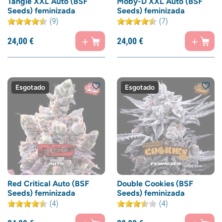
Tangie XXL Auto (BSF
Moby-D XXL Auto (BSF
Seeds) feminizada
Seeds) feminizada
(9)
(7)
24,
00
€
24,
00
€
Esgotado
Esgotado
Red Critical Auto (BSF
Double Cookies (BSF
Seeds) feminizada
Seeds) feminizada
(4)
(4)