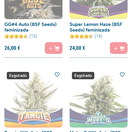
GG#4 Auto (BSF Seeds)
Super Lemon Haze (BSF
feminizada
Seeds) feminizada
(15)
(14)
26,
00
€
24,
00
€
Esgotado
Esgotado