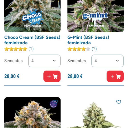
Choco Cream (BSF Seeds)
G-Mint (BSF Seeds)
feminizada
feminizada
(1)
(2)
Sementes
4
Sementes
4
28,
00
€
28,
00
€