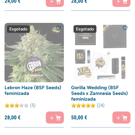
24,
00
€
28,
00
€
Esgotado
Esgotado
Lebron Haze (BSF Seeds)
Gorilla Wedding (BSF
feminizada
Seeds x Zamnesia Seeds)
feminizada
(5)
(24)
28,
00
€
50,
00
€