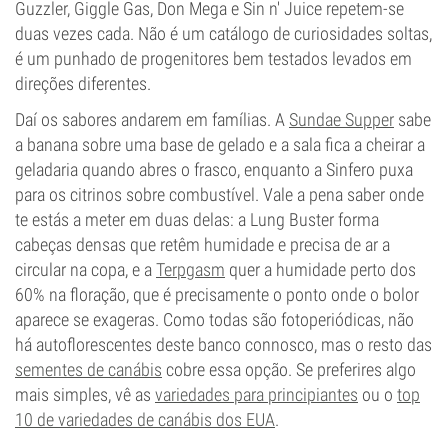
Guzzler, Giggle Gas, Don Mega e Sin n' Juice repetem-se
duas vezes cada. Não é um catálogo de curiosidades soltas,
é um punhado de progenitores bem testados levados em
direções diferentes.
Daí os sabores andarem em famílias. A
Sundae Supper
sabe
a banana sobre uma base de gelado e a sala fica a cheirar a
geladaria quando abres o frasco, enquanto a Sinfero puxa
para os citrinos sobre combustível. Vale a pena saber onde
te estás a meter em duas delas: a Lung Buster forma
cabeças densas que retêm humidade e precisa de ar a
circular na copa, e a
Terpgasm
quer a humidade perto dos
60% na floração, que é precisamente o ponto onde o bolor
aparece se exageras. Como todas são fotoperiódicas, não
há autoflorescentes deste banco connosco, mas o resto das
sementes de canábis
cobre essa opção. Se preferires algo
mais simples, vê as
variedades para principiantes
ou o
top
10 de variedades de canábis dos EUA
.