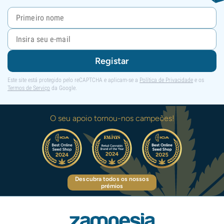
Registar
Este site está protegido pelo reCAPTCHA e aplicam-se a
Política de Privacidade
e os
Termos de Serviço
da Google.
O seu apoio tornou-nos campeões!
Descubra todos os nossos
prémios