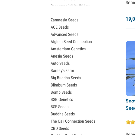
Sem
Sementes White Widow
Sementes de Northern Lights
19,
0
Zamnesia Seeds
Sementes Granddaddy Purple
ACE Seeds
Sementes OG Kush
Advanced Seeds
Sementes Blue Dream
Afghan Seed Connection
Sementes Lemon Haze
Amsterdam Genetics
Sementes Bruce Banner
Anesia Seeds
Sementes Gelato
Auto Seeds
Sementes Sour Diesel
Barney's Farm
Sementes Jack Herer
Big Buddha Seeds
Sementes Girl Scout Cookies (GSC)
Blimburn Seeds
Sementes de Wedding Cake
Bomb Seeds
Sementes Zkittlez
BSB Genetics
Sementes Pineapple Express
Snow
BSF Seeds
Sementes Chemdawg
See
Buddha Seeds
Sementes de Hindu Kush
The Cali Connection Seeds
Sementes de mimosa
CBD Seeds
Sem