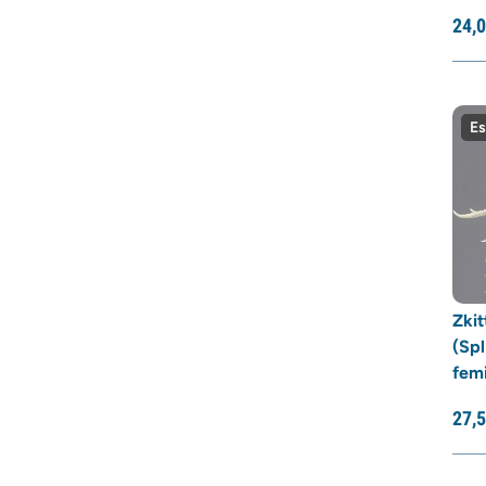
Sumo Seeds
24,
0
Super Sativa Seed Club
Super Strains
Sweet Seeds
TICAL
Es
T.H. Seeds
Top Tao Seeds
Vision Seeds
VIP Seeds
White Label
World Of Seeds
Seed Banks
Zkit
(Spl
fem
27,
5