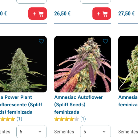
0
€
26,
50
€
27,
50
€
a Power Plant
Amnesiac Autoflower
Amnesiac
florescente (Spliff
(Spliff Seeds)
feminiz
ds) feminizada
feminizada
(1)
(1)
entes
5
Sementes
5
Sementes