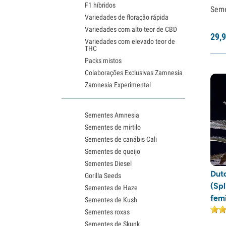
F1 híbridos
Sem
Variedades de floração rápida
Variedades com alto teor de CBD
29,
9
Variedades com elevado teor de
THC
Packs mistos
Colaborações Exclusivas Zamnesia
Zamnesia Experimental
Sementes Amnesia
Sementes de mirtilo
Sementes de canábis Cali
Sementes de queijo
Sementes Diesel
Dut
Gorilla Seeds
(Spl
Sementes de Haze
fem
Sementes de Kush
Sementes roxas
Sementes de Skunk