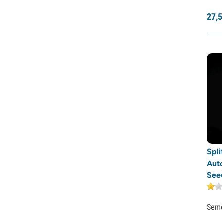
Purple City Genetics
27,
5
Pyramid Seeds
Rare Dankness
Reggae Seeds
Resin Seeds
Ripper Seeds
Royal Queen Seeds
Sagarmatha Seeds
Samsara Seeds
Seedstockers
Sensation Seeds
Sensi Seeds
Spli
Serious Seeds
Auto
Silent Seeds
See
Solfire Gardens
Soma Seeds
Spliff Seeds
Sem
Strain Hunters