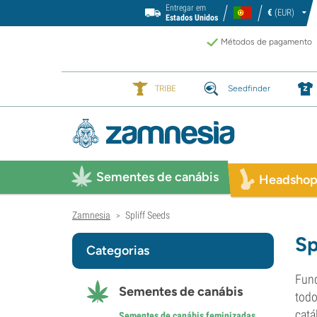
Entregar em
€
(EUR)
Estados Unidos
Métodos de pagamento
TRIBE
Seedfinder
Sementes de canábis
Headsho
Zamnesia
Spliff Seeds
>
Sp
Categorias
Fund
Sementes de canábis
todo
catá
Sementes de canábis feminizadas