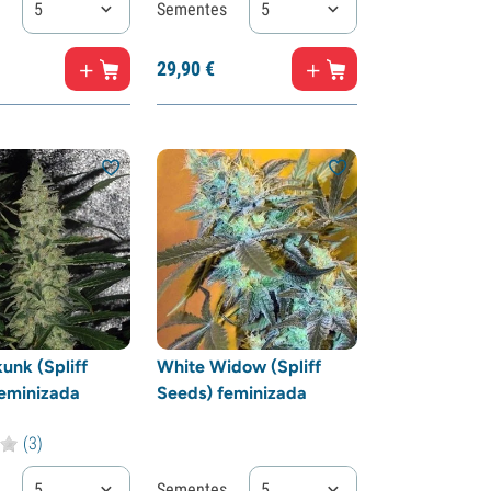
5
Sementes
5
29,
90
€
unk (Spliff
White Widow (Spliff
eminizada
Seeds) feminizada
(3)
5
Sementes
5