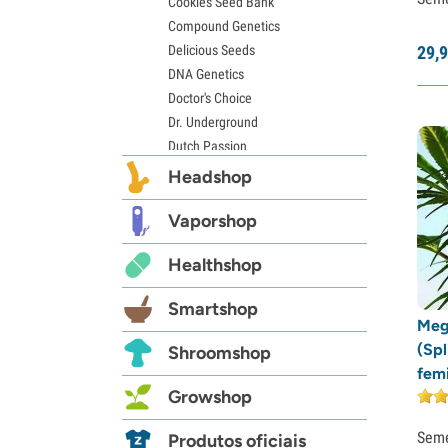
Cookies Seed Bank
Compound Genetics
Delicious Seeds
29,
9
DNA Genetics
Doctor's Choice
Dr. Underground
Dutch Passion
Elite Seeds
Headshop
Eva Seeds
Exotic Seed
Vaporshop
Expert Seeds
Healthshop
FastBuds
Female Seeds
Smartshop
French Touch Seeds
Meg
Garden of Green
(Spl
Shroomshop
GeneSeeds
fem
Genehtik Seeds
Growshop
G13 Labs
Grass-O-Matic
Sem
Produtos oficiais