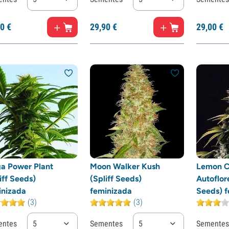
0
€
29,
90
€
29,
00
€
a Power Plant
Moon Walker Kush
Lemon C
iff Seeds)
(Spliff Seeds)
Autoflor
inizada
feminizada
Seeds) f
(3)
(3)
entes
5
Sementes
5
Sementes