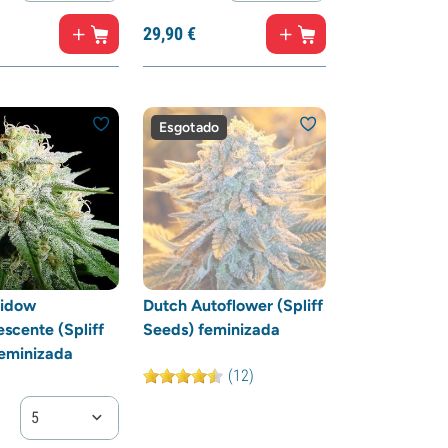
29,
90
€
Esgotado
idow
Dutch Autoflower (Spliff
escente (Spliff
Seeds) feminizada
eminizada
(12)
5