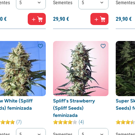
entes
5
Sementes
5
Sementes
0
€
29,
90
€
29,
90
€
 White (Spliff
Spliff's Strawberry
Super Sk
ds) feminizada
(Spliff Seeds)
Seeds) f
feminizada
(7)
(4)
entes
5
Sementes
5
Sementes