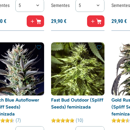
entes
5
Sementes
5
Sementes
0
€
29,
90
€
29,
90
€
ch Blue Autoflower
Fast Bud Outdoor (Spliff
Gold Ru
iff Seeds)
Seeds) feminizada
(Spliff 
inizada
feminiz
(7)
(10)