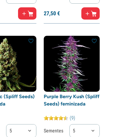
27,
50
€
 (Spliff Seeds)
Purple Berry Kush (Spliff
ada
Seeds) feminizada
(9)
5
Sementes
5