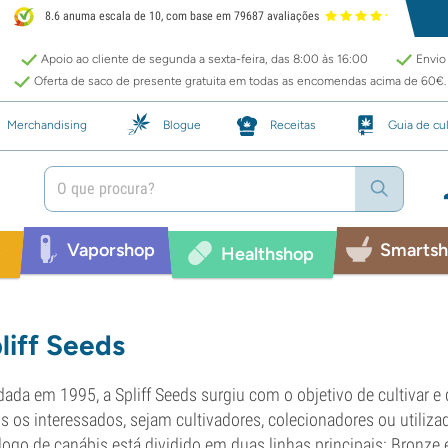
8.6 anuma escala de 10, com base em 79687 avaliações
Apoio ao cliente de segunda a sexta-feira, das 8:00 às 16:00
Envio 
Oferta de saco de presente gratuita em todas as encomendas acima de 60€.
Merchandising
Blogue
Receitas
Guia de cul
Vaporshop
Smarts
p
Healthshop
liff Seeds
ada em 1995, a Spliff Seeds surgiu com o objetivo de cultivar e 
s os interessados, sejam cultivadores, colecionadores ou utiliza
logo de canábis está dividido em duas linhas principais: Bronze 