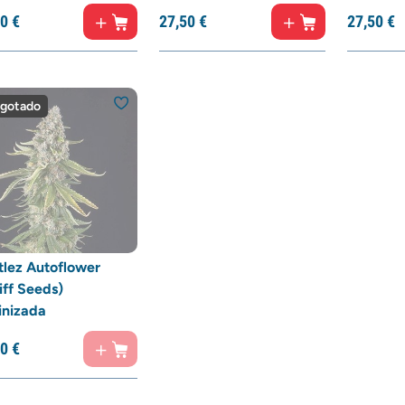
0
€
27,
50
€
27,
50
€
gotado
tlez Autoflower
iff Seeds)
inizada
0
€