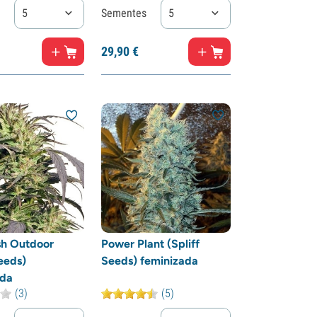
5
Sementes
5
29,
90
€
sh Outdoor
Power Plant (Spliff
Seeds)
Seeds) feminizada
ada
(3)
(5)