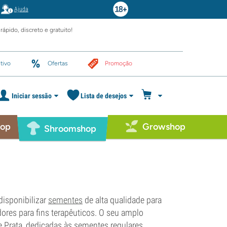
Ajuda
rápido, discreto e gratuito!
tivo
Ofertas
Promoção
Iniciar sessão
Lista de desejos
hop
Growshop
Shroomshop
disponibilizar
sementes
de alta qualidade para
dores para fins terapêuticos. O seu amplo
e Prata, dedicadas às sementes regulares.