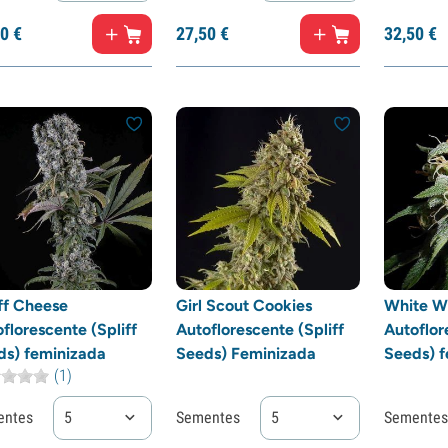
0
€
27,
50
€
32,
50
€
ff Cheese
Girl Scout Cookies
White W
florescente (Spliff
Autoflorescente (Spliff
Autoflor
ds) feminizada
Seeds) Feminizada
Seeds) f
(1)
entes
5
Sementes
5
Sementes