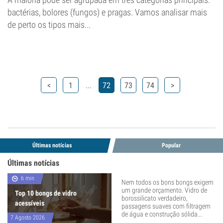
bactérias, bolores (fungos) e pragas. Vamos analisar mais
de perto os tipos mais...
...
<
1
72
73
74
>
Últimas notícias
Popular
Últimas notícias
6 min
Nem todos os bons bongs exigem
um grande orçamento. Vidro de
Top 10 bongs de vidro
borossilicato verdadeiro,
acessíveis
passagens suaves com filtragem
de água e construção sólida...
7 Agosto 2026