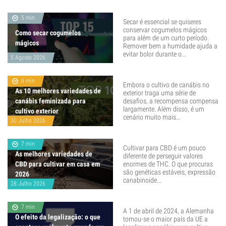
5 min
Secar é essencial se quiseres
conservar cogumelos mágicos
Como secar cogumelos
para além de um curto período.
mágicos
Remover bem a humidade ajuda a
evitar bolor durante o...
5 Agosto 2026
6 min
Embora o cultivo de canábis no
As 10 melhores variedades de
exterior traga uma série de
canábis feminizada para
desafios, a recompensa compensa
largamente. Além disso, é um
cultivo exterior
cenário muito mais...
30 Julho 2026
7 min
Cultivar para CBD é um pouco
As melhores variedades de
diferente de perseguir valores
CBD para cultivar em casa em
enormes de THC. O que procuras
são genéticas estáveis, expressão
2026
canabinoide...
28 Julho 2026
7 min
A 1 de abril de 2024, a Alemanha
O efeito da legalização: o que
tornou-se o maior país da UE a