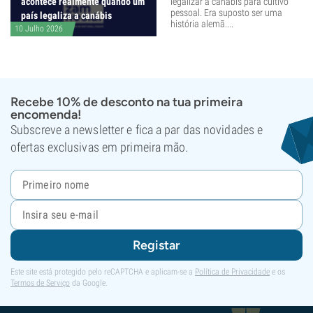
acontece realmente quando um
legalizar a canábis para cultivo
pessoal. Era suposto ser uma
país legaliza a canábis
história alemã....
10 Julho 2026
Recebe 10% de desconto na tua primeira
encomenda!
Subscreve a newsletter e fica a par das novidades e
ofertas exclusivas em primeira mão.
Registar
Este site está protegido pelo reCAPTCHA e aplicam-se a
Política de Privacidade
e os
Termos de Serviço
da Google.