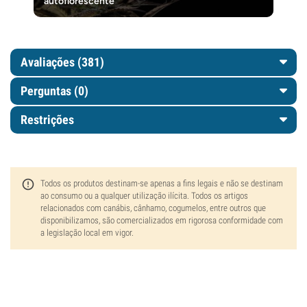
autoflorescente
Avaliações (381)
Perguntas
(0)
Restrições
Todos os produtos destinam-se apenas a fins legais e não se destinam
ao consumo ou a qualquer utilização ilícita. Todos os artigos
relacionados com canábis, cânhamo, cogumelos, entre outros que
disponibilizamos, são comercializados em rigorosa conformidade com
a legislação local em vigor.