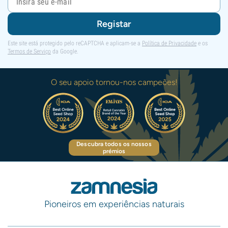
Registar
Este site está protegido pelo reCAPTCHA e aplicam-se a
Política de Privacidade
e os
Termos de Serviço
da Google.
O seu apoio tornou-nos campeões!
Descubra todos os nossos
prémios
Pioneiros em experiências naturais