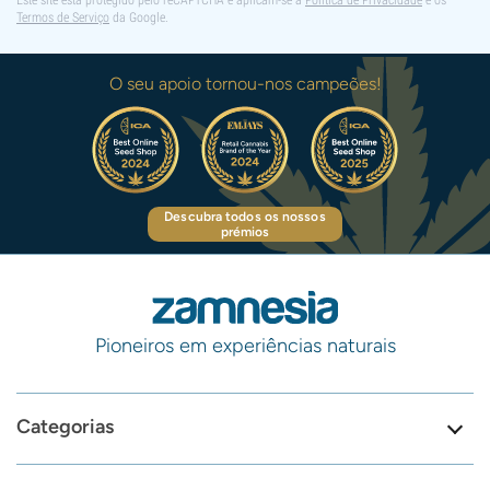
Este site está protegido pelo reCAPTCHA e aplicam-se a
Política de Privacidade
e os
Termos de Serviço
da Google.
O seu apoio tornou-nos campeões!
Descubra todos os nossos
prémios
Pioneiros em experiências naturais
Categorias