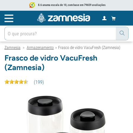
8.6 anuma escala de 10, com base em 79659 avaliações
Zamnesia
Armazenamento
Frasco de vidro VacuFresh (Zamnesia)
>
>
Frasco de vidro VacuFresh
(Zamnesia)
(
199
)