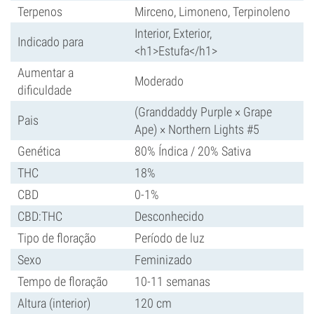
Terpenos
Mirceno, Limoneno, Terpinoleno
Interior, Exterior,
Indicado para
<h1>Estufa</h1>
Aumentar a
Moderado
dificuldade
(Granddaddy Purple × Grape
Pais
Ape) × Northern Lights #5
Genética
80% Índica / 20% Sativa
THC
18%
CBD
0-1%
CBD:THC
Desconhecido
Tipo de floração
Período de luz
Sexo
Feminizado
Tempo de floração
10-11 semanas
Altura (interior)
120 cm