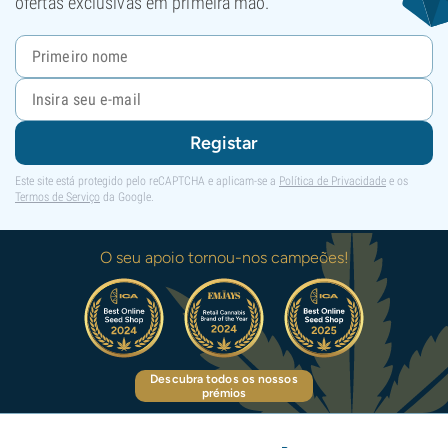
ofertas exclusivas em primeira mão.
Registar
Este site está protegido pelo reCAPTCHA e aplicam-se a
Política de Privacidade
e os
Termos de Serviço
da Google.
O seu apoio tornou-nos campeões!
Descubra todos os nossos
prémios