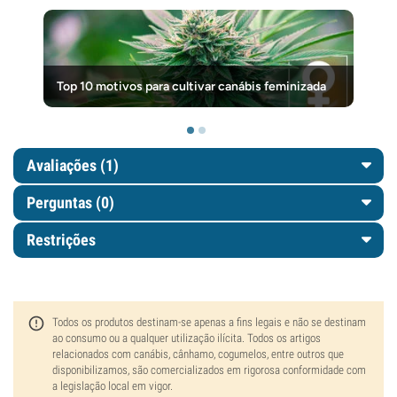
Top 10 motivos para cultivar canábis feminizada
Avaliações (1)
Perguntas
(0)
Restrições
Todos os produtos destinam-se apenas a fins legais e não se destinam
ao consumo ou a qualquer utilização ilícita. Todos os artigos
relacionados com canábis, cânhamo, cogumelos, entre outros que
disponibilizamos, são comercializados em rigorosa conformidade com
a legislação local em vigor.