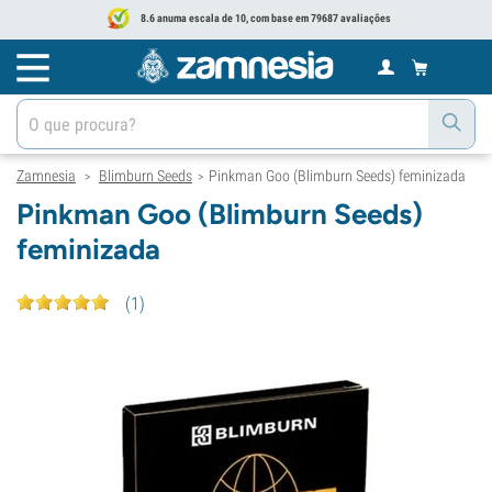
8.6 anuma escala de 10, com base em 79687 avaliações
Zamnesia
Blimburn Seeds
Pinkman Goo (Blimburn Seeds) feminizada
>
>
Pinkman Goo (Blimburn Seeds)
feminizada
(
1
)