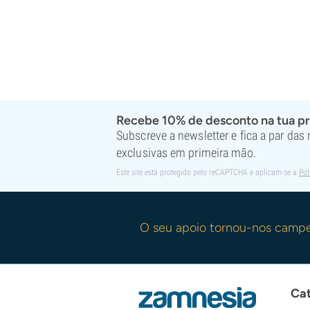
Recebe 10% de desconto na tua p
Subscreve a newsletter e fica a par das
exclusivas em primeira mão.
Este site está protegido pelo reCAPTCHA e aplicam-se a
Pol
O seu apoio tornou-nos camp
Cat