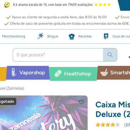
8.6 anuma escala de 10, com base em 79659 avaliações
Apoio ao cliente de segunda a sexta-feira, das 8:00 às 16:00
Envio 
Oferta de saco de presente gratuita em todas as encomendas acima de 60€.
Merchandising
Blogue
Receitas
Guia de cul
Vaporshop
Smarts
p
Healthshop
luxe (Zamnesia)
sgotado
Caixa Mis
Deluxe (
(
8