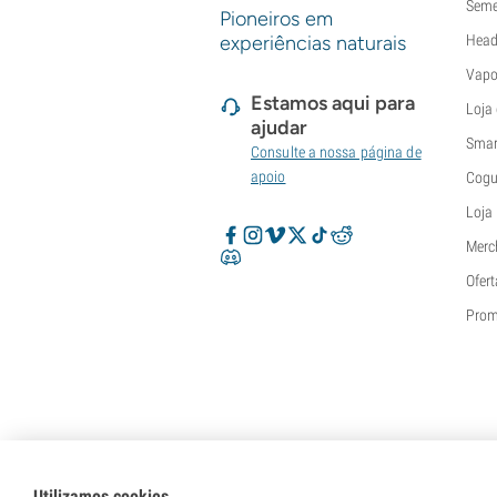
Seme
Pioneiros em
experiências naturais
Head
Vapo
Estamos aqui para
Loja
ajudar
Smar
Consulte a nossa página de
apoio
Cogu
Loja
Merc
Ofert
Pro
Utilizamos cookies