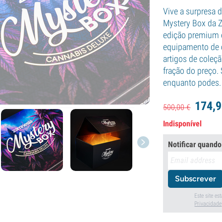
Vive a surpresa 
Mystery Box da Z
edição premium 
equipamento de cu
artigos de coleç
fração do preço.
enquanto podes.
174,
9
500,
00
€
Indisponível
Notificar quando
Subscrever
Este site e
Privacidade