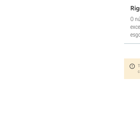
Rig
O nú
exce
esgo
T
c