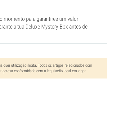
 o momento para garantires um valor
rante a tua Deluxe Mystery Box antes de
lquer utilização ilícita. Todos os artigos relacionados com
rigorosa conformidade com a legislação local em vigor.