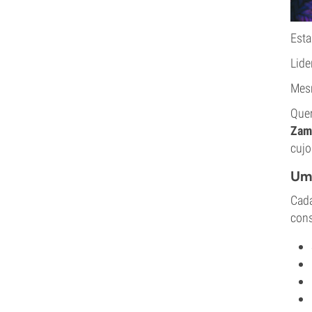
Esta
Lide
Mesm
Quer
Zam
cujo
Uma
Cada
cons