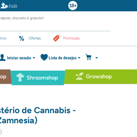
Ajuda
rápido, discreto e gratuito!
tivo
Ofertas
Promoção
Iniciar sessão
Lista de desejos
hop
Growshop
Shroomshop
tério de Cannabis -
Zamnesia)
9
)