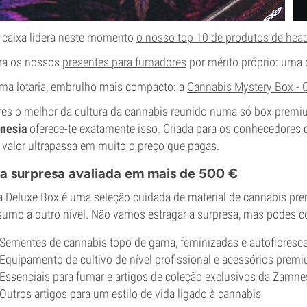
 caixa lidera neste momento
o nosso top 10 de produtos de he
ra os nossos
presentes para fumadores
por mérito próprio: uma c
a lotaria, embrulho mais compacto: a
Cannabis Mystery Box - C
es o melhor da cultura da cannabis reunido numa só box prem
nesia
oferece-te exatamente isso. Criada para os conhecedores 
 valor ultrapassa em muito o preço que pagas.
 surpresa avaliada em mais de 500 €
 Deluxe Box é uma seleção cuidada de material de cannabis prem
umo a outro nível. Não vamos estragar a surpresa, mas podes c
Sementes de cannabis topo de gama, feminizadas e autofloresc
Equipamento de cultivo de nível profissional e acessórios prem
Essenciais para fumar e artigos de coleção exclusivos da Zamne
Outros artigos para um estilo de vida ligado à cannabis