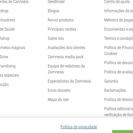
ntes de Cannabis
Seedfinder
Centro de ajuda
shop
Blogue
Informações da 
rizadores
Novos produtos
Métodos de paga
 de Saúde
Principais vendas
Encomendas e ex
tshop
Sobre nós
Termos e condiçõ
melos mágicos
Avaliações dos clientes
Política de Privac
Cookies
 Grow
Zamnesia media pack
Política de devol
handising
Equipa de redatores da
Zamnesia
Política de avalia
as especiais
Especialistas da Zamnesia
Garantia
moção
Envio discreto
Reclamações
Mapa do site
Política de direito
Política editorial 
verificação de fac
Política de privacidade