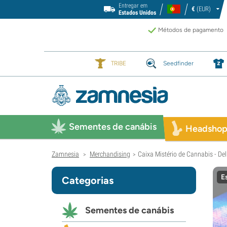
Entregar em
€
(EUR)
Estados Unidos
Métodos de pagamento
TRIBE
Seedfinder
Sementes de canábis
Headsho
Zamnesia
Merchandising
Caixa Mistério de Cannabis - De
>
>
E
Categorias
Sementes de canábis