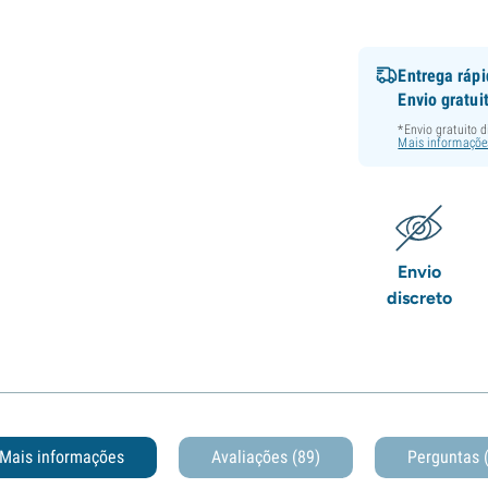
Entrega ráp
Envio gratui
*Envio gratuito 
Mais informaçõe
Envio
discreto
Mais informações
Avaliações (89)
Perguntas