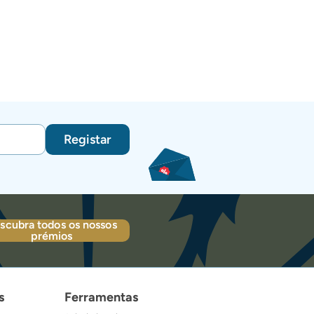
Registar
scubra todos os nossos
prémios
s
Ferramentas