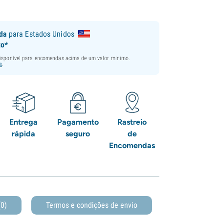
ida
para Estados Unidos
to*
disponível para encomendas acima de um valor mínimo.
s
.
Entrega
Pagamento
Rastreio
rápida
seguro
de
Encomendas
(0)
Termos e condições de envio