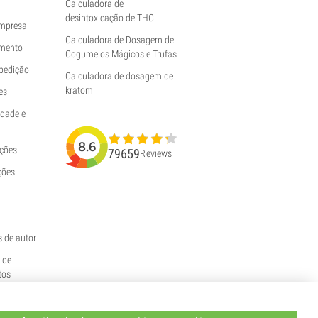
Calculadora de
desintoxicação de THC
empresa
Calculadora de Dosagem de
mento
Cogumelos Mágicos e Trufas
pedição
Calculadora de dosagem de
kratom
es
idade e
8.6
uções
79659
Reviews
ções
s de autor
e de
tos