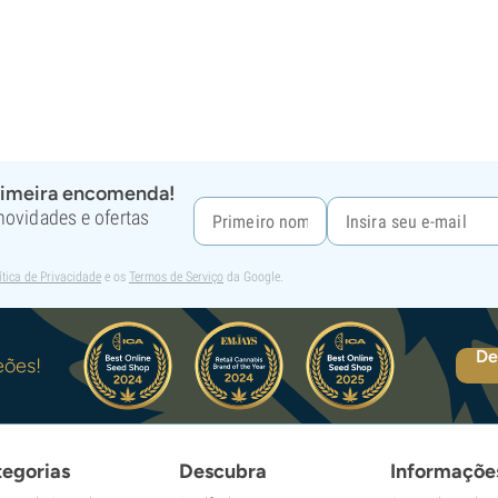
rimeira encomenda!
 novidades e ofertas
ítica de Privacidade
e os
Termos de Serviço
da Google.
De
eões!
egorias
Descubra
Informaçõe