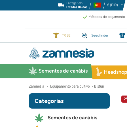
Entregar em
€
(EUR)
Estados Unidos
Métodos de pagamento
TRIBE
Seedfinder
Sementes de canábis
Headsho
Zamnesia
Equipamento para cultivo
Bisturi
>
>
2
Categorias
Sementes de canábis