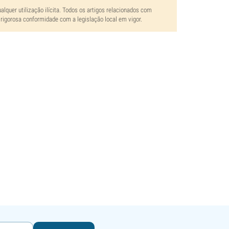
lquer utilização ilícita. Todos os artigos relacionados com
rigorosa conformidade com a legislação local em vigor.