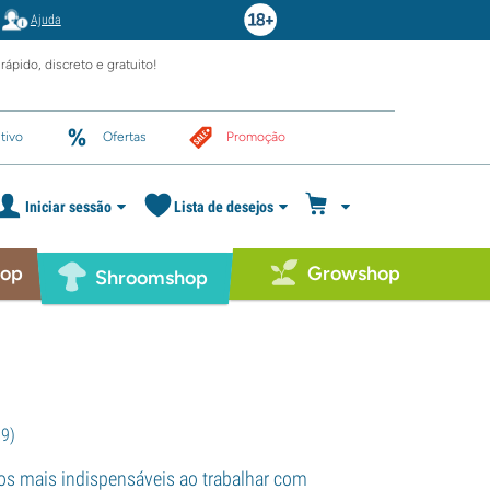
Ajuda
rápido, discreto e gratuito!
tivo
Ofertas
Promoção
Iniciar sessão
Lista de desejos
hop
Growshop
Shroomshop
79
)
s mais indispensáveis ao trabalhar com