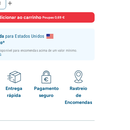
+
icionar ao carrinho
·
Poupas 0,69 €
ida
para Estados Unidos
to*
disponível para encomendas acima de um valor mínimo.
s
.
Entrega
Pagamento
Rastreio
rápida
seguro
de
Encomendas