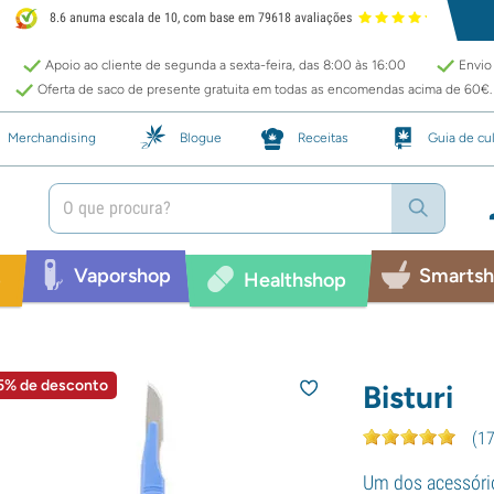
8.6 anuma escala de 10, com base em 79618 avaliações
Apoio ao cliente de segunda a sexta-feira, das 8:00 às 16:00
Envio 
Oferta de saco de presente gratuita em todas as encomendas acima de 60€.
Merchandising
Blogue
Receitas
Guia de cul
Vaporshop
Smarts
p
Healthshop
5% de desconto
Bisturi
(
1
Um dos acessório