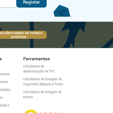
Registar
scubra todos os nossos
prémios
s
Ferramentas
Calculadora de
desintoxicação de THC
empresa
Calculadora de Dosagem de
mento
Cogumelos Mágicos e Trufas
pedição
Calculadora de dosagem de
kratom
es
idade e