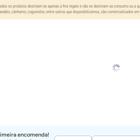
odos os produtos destinam-se apenas a fins legais e não se destinam ao consumo ou a qua
anábis, cânhamo, cogumelos, entre outros que disponibilizamos, são comercializados em 
rimeira encomenda!