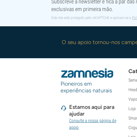
Subscreve a newsletter e fica a par das
exclusivas em primeira mão.
Este site está protegido pelo reCAPTCHA e aplicam-se a
Pol
O seu apoio tornou-nos camp
Cat
Seme
Pioneiros em
experiências naturais
Head
Vapo
Estamos aqui para
Loja
ajudar
Smar
Consulte a nossa página de
apoio
Cogu
Loja