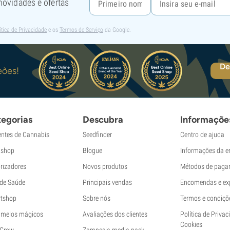
 novidades e ofertas
ítica de Privacidade
e os
Termos de Serviço
da Google.
De
eões!
egorias
Descubra
Informaçõe
ntes de Cannabis
Seedfinder
Centro de ajuda
shop
Blogue
Informações da 
rizadores
Novos produtos
Métodos de paga
 de Saúde
Principais vendas
Encomendas e ex
tshop
Sobre nós
Termos e condiçõ
melos mágicos
Avaliações dos clientes
Política de Privac
Cookies
 Grow
Zamnesia media pack