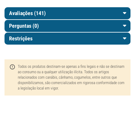
Avaliações (141)
Perguntas
(0)
Restrições
Todos os produtos destinam-se apenas a fins legais e não se destinam
ao consumo ou a qualquer utilização ilícita. Todos os artigos
relacionados com canábis, cânhamo, cogumelos, entre outros que
disponibilizamos, são comercializados em rigorosa conformidade com
a legislação local em vigor.