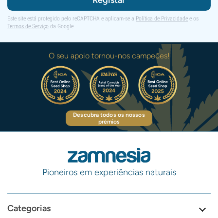
Registar
Este site está protegido pelo reCAPTCHA e aplicam-se a
Política de Privacidade
e os
Termos de Serviço
da Google.
O seu apoio tornou-nos campeões!
Descubra todos os nossos
prémios
Pioneiros em experiências naturais
Categorias