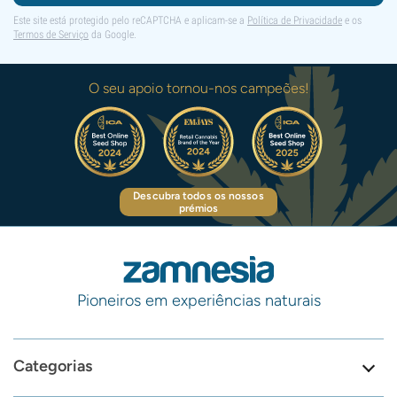
Este site está protegido pelo reCAPTCHA e aplicam-se a
Política de Privacidade
e os
Termos de Serviço
da Google.
O seu apoio tornou-nos campeões!
Descubra todos os nossos
prémios
Pioneiros em experiências naturais
Categorias