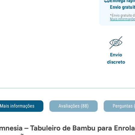
Entrega ráp
Envio gratui
*Envio gratuito 
Mais informaçõe
Envio
discreto
Mais informações
Avaliações (88)
Perguntas
mnesia – Tabuleiro de Bambu para Enrola