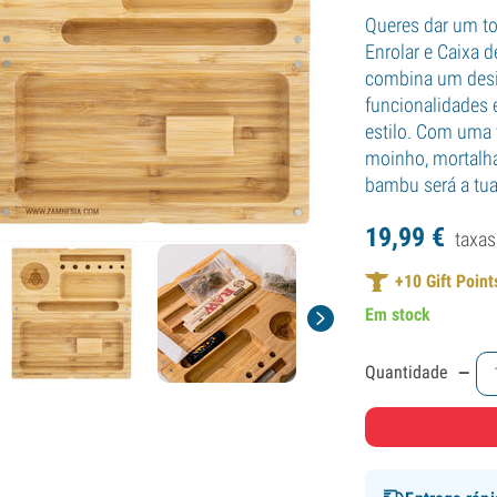
Queres dar um to
Enrolar e Caixa
combina um desi
funcionalidades 
estilo. Com uma 
moinho, mortalha
bambu será a tu
19,
99
€
taxas
+
10
Gift Point
Em stock
-
Quantidade