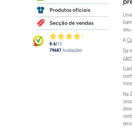
pr
Produtos oficiais
Leva
bamb
Secção de vendas
seu 
A
Ca
8.6/
10
79687
Avaliações
Da 
cân
Ganh
conh
moer
Na Z
sess
desi
verd
reco