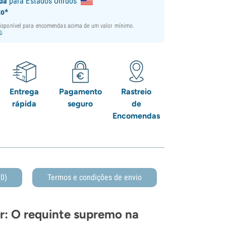
ida
para Estados Unidos
to*
disponível para encomendas acima de um valor mínimo.
s
.
Entrega
Pagamento
Rastreio
rápida
seguro
de
Encomendas
(0)
Termos e condições de envio
r: O requinte supremo na