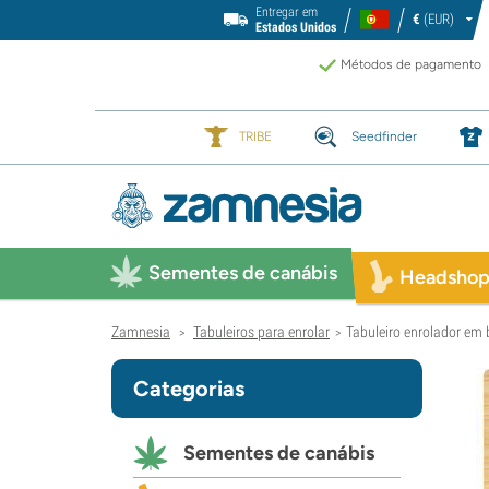
Entregar em
€
(EUR)
Estados Unidos
Métodos de pagamento
TRIBE
Seedfinder
Sementes de canábis
Headsho
Zamnesia
Tabuleiros para enrolar
Tabuleiro enrolador em
>
>
Categorias
Sementes de canábis