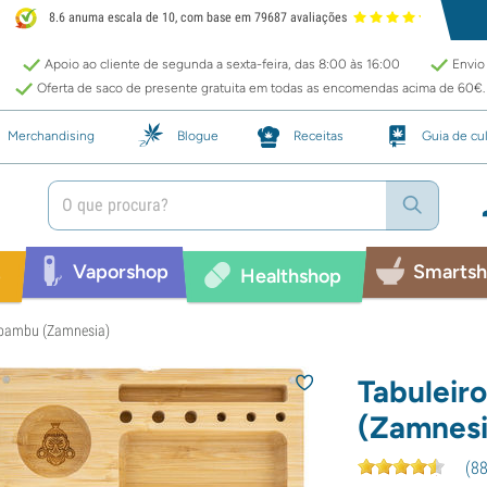
8.6 anuma escala de 10, com base em 79687 avaliações
Apoio ao cliente de segunda a sexta-feira, das 8:00 às 16:00
Envio 
Oferta de saco de presente gratuita em todas as encomendas acima de 60€.
Merchandising
Blogue
Receitas
Guia de cul
Vaporshop
Smarts
p
Healthshop
 bambu (Zamnesia)
Tabuleir
(Zamnesi
(
8