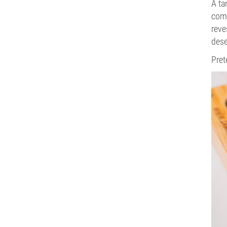
A ta
com 
reve
dese
Pret