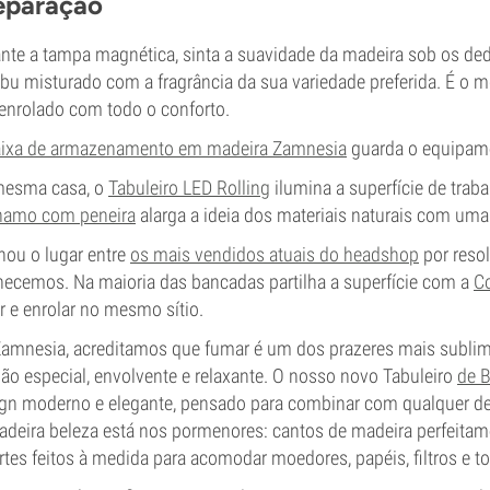
eparação
nte a tampa magnética, sinta a suavidade da madeira sob os ded
u misturado com a fragrância da sua variedade preferida. É o m
enrolado com todo o conforto.
ixa de armazenamento em madeira Zamnesia
guarda o equipam
mesma casa, o
Tabuleiro LED Rolling
ilumina a superfície de trab
hamo com peneira
alarga a ideia dos materiais naturais com uma 
ou o lugar entre
os mais vendidos atuais do headshop
por reso
ecemos. Na maioria das bancadas partilha a superfície com a
Co
 e enrolar no mesmo sítio.
amnesia, acreditamos que fumar é um dos prazeres mais sublime
ão especial, envolvente e relaxante. O nosso novo Tabuleiro
de 
gn moderno e elegante, pensado para combinar com qualquer de
adeira beleza está nos pormenores: cantos de madeira perfeitame
rtes feitos à medida para acomodar moedores, papéis, filtros e t