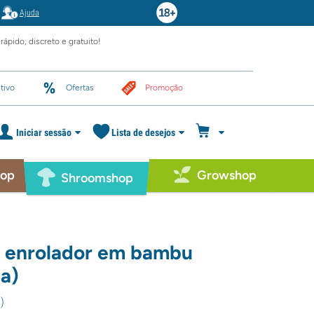
Ajuda
rápido, discreto e gratuito!
tivo
Ofertas
Promoção
Iniciar sessão
Lista de desejos
hop
Growshop
Shroomshop
o enrolador em bambu
a)
8
)