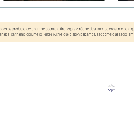
odos os produtos destinam-se apenas a fins legais e não se destinam ao consumo ou a qua
anábis, cânhamo, cogumelos, entre outros que disponibilizamos, são comercializados em 