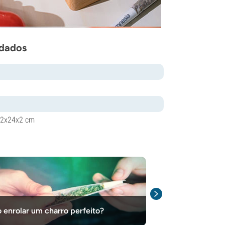
 dados
22x24x2 cm
Como escolher
enrolar um charro perfeito?
papel de enrol