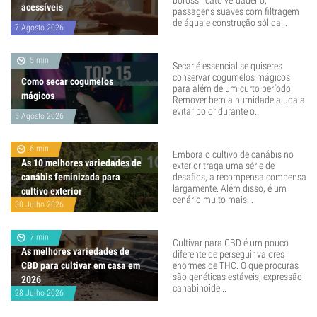
borossilicato verdadeiro,
acessíveis
passagens suaves com filtragem
de água e construção sólida...
7 Agosto 2026
5 min
Secar é essencial se quiseres
conservar cogumelos mágicos
Como secar cogumelos
para além de um curto período.
mágicos
Remover bem a humidade ajuda a
evitar bolor durante o...
5 Agosto 2026
6 min
Embora o cultivo de canábis no
As 10 melhores variedades de
exterior traga uma série de
canábis feminizada para
desafios, a recompensa compensa
largamente. Além disso, é um
cultivo exterior
cenário muito mais...
30 Julho 2026
7 min
Cultivar para CBD é um pouco
As melhores variedades de
diferente de perseguir valores
CBD para cultivar em casa em
enormes de THC. O que procuras
são genéticas estáveis, expressão
2026
canabinoide...
28 Julho 2026