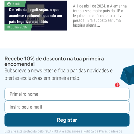
7 min
A 1 de abril de 2024, a Alemanha
O efeito da legalização: o que
tornou-se o maior país da UE a
acontece realmente quando um
legalizar a canábis para cultivo
pessoal. Era suposto ser uma
país legaliza a canábis
história alemã....
10 Julho 2026
Recebe 10% de desconto na tua primeira
encomenda!
Subscreve a newsletter e fica a par das novidades e
ofertas exclusivas em primeira mão.
Registar
Este site está protegido pelo reCAPTCHA e aplicam-se a
Política de Privacidade
e os