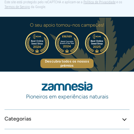
Este site está protegido pelo reCAPTCHA e aplicam-se a
Política de Privacidade
e os
Termos de Serviço
da Google.
O seu apoio tornou-nos campeões!
Descubra todos os nossos
prémios
Pioneiros em experiências naturais
Categorias