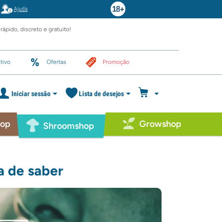
Ajuda
rápido, discreto e gratuito!
tivo
Ofertas
Promoção
Iniciar sessão
Lista de desejos
hop
Growshop
Shroomshop
a de saber