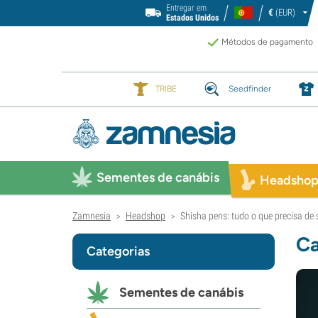
Entregar em
€
(EUR)
Estados Unidos
Métodos de pagamento
TRIBE
Seedfinder
Sementes de canábis
Headsho
Zamnesia
Headshop
Shisha pens: tudo o que precisa de 
>
>
Ca
Categorias
Sementes de canábis