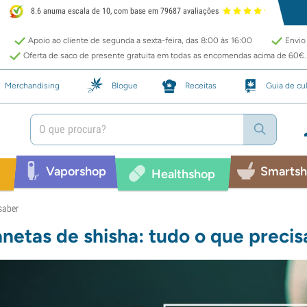
8.6 anuma escala de 10, com base em 79687 avaliações
Apoio ao cliente de segunda a sexta-feira, das 8:00 às 16:00
Envio 
Oferta de saco de presente gratuita em todas as encomendas acima de 60€.
Merchandising
Blogue
Receitas
Guia de cul
Vaporshop
Smarts
p
Healthshop
saber
netas de shisha: tudo o que precis