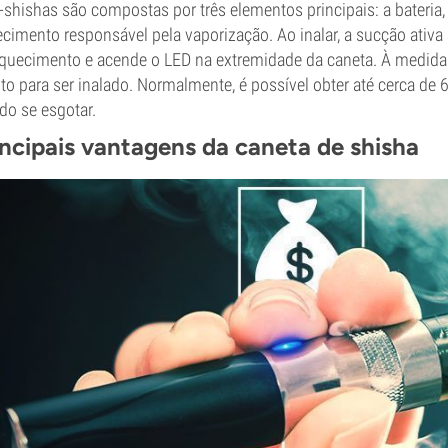
-shishas são compostas por três elementos principais: a bateria,
cimento responsável pela vaporização. Ao inalar, a sucção ativa 
quecimento e acende o LED na extremidade da caneta. À medida 
to para ser inalado. Normalmente, é possível obter até cerca de
ido se esgotar.
incipais vantagens da caneta de shisha