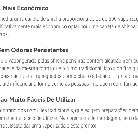
É Mais Económico
édia, uma caneta de shisha proporciona cerca de 600 vaporizaç
ificativamente mais económico optar por uma caneta de shisha
rros.
Sem Odores Persistentes
 o vapor gerado pelas shisha pens não contém alcatrão nem outr
anece da mesma forma que o fumo tradicional. Isto significa que
oais não ficam impregnados com o cheiro a tabaco — um aroma
 até influenciar a forma como as pessoas interagem com fumad
São Muito Fáceis De Utilizar
ontrário dos narguilés tradicionais, que exigem preparações de
emamente fáceis de utilizar. Não precisam de montagem, nem d
rros. Basta dar uma vaporizada e está pronto!