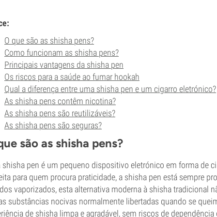
ce:
O que são as shisha pens?
Como funcionam as shisha pens?
Principais vantagens da shisha pen
Os riscos para a saúde ao fumar hookah
Qual a diferença entre uma shisha pen e um cigarro eletrónico?
As shisha pens contêm nicotina?
As shisha pens são reutilizáveis?
As shisha pens são seguras?
que são as shisha pens?
shisha pen é um pequeno dispositivo eletrónico em forma de ci
eita para quem procura praticidade, a shisha pen está sempre pro
idos vaporizados, esta alternativa moderna à shisha tradicional
as substâncias nocivas normalmente libertadas quando se quei
riência de shisha limpa e agradável, sem riscos de dependência d