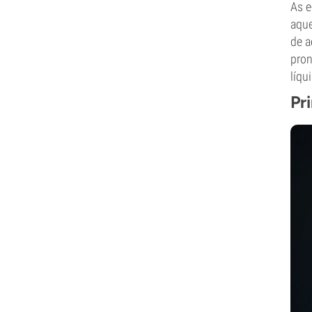
As e
aque
de a
pron
líqu
Pr