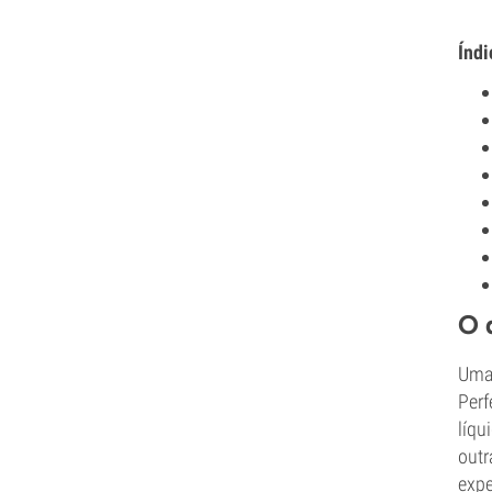
Índi
O 
Uma 
Perf
líqu
outr
expe