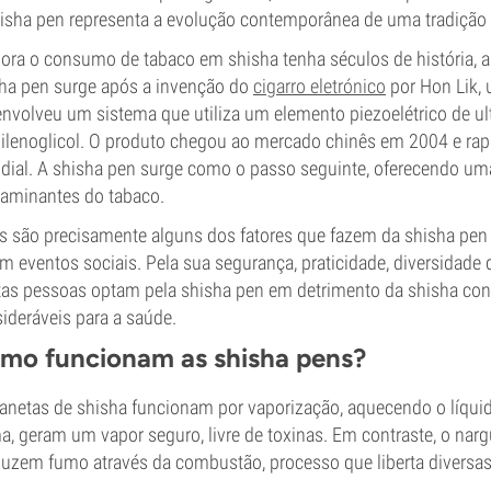
isha pen representa a evolução contemporânea de uma tradição 
ra o consumo de tabaco em shisha tenha séculos de história, a 
ha pen surge após a invenção do
cigarro eletrónico
por Hon Lik, 
nvolveu um sistema que utiliza um elemento piezoelétrico de ult
ilenoglicol. O produto chegou ao mercado chinês em 2004 e rap
ial. A shisha pen surge como o passo seguinte, oferecendo uma e
aminantes do tabaco.
s são precisamente alguns dos fatores que fazem da shisha pen
m eventos sociais. Pela sua segurança, praticidade, diversidade
as pessoas optam pela shisha pen em detrimento da shisha conve
ideráveis para a saúde.
mo funcionam as shisha pens?
anetas de shisha funcionam por vaporização, aquecendo o líquid
a, geram um vapor seguro, livre de toxinas. Em contraste, o nargu
uzem fumo através da combustão, processo que liberta diversas