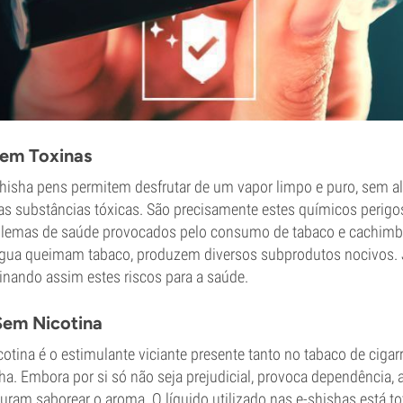
Sem Toxinas
hisha pens permitem desfrutar de um vapor limpo e puro, sem a
as substâncias tóxicas. São precisamente estes químicos perigos
lemas de saúde provocados pelo consumo de tabaco e cachimb
gua queimam tabaco, produzem diversos subprodutos nocivos. 
inando assim estes riscos para a saúde.
Sem Nicotina
cotina é o estimulante viciante presente tanto no tabaco de cig
ha. Embora por si só não seja prejudicial, provoca dependência
uram saborear o aroma. O líquido utilizado nas e-shishas está to