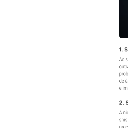
1. 
As s
outr
prob
de á
elim
2. 
A ni
shis
proc