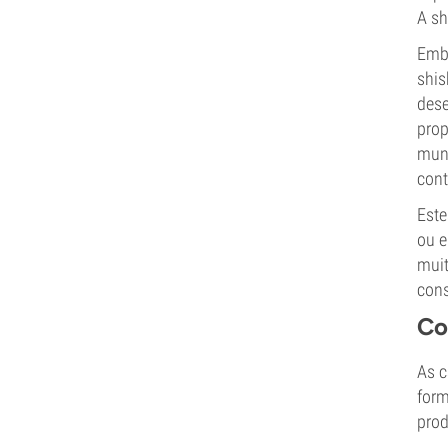
A sh
Embo
shis
dese
prop
mund
cont
Este
ou e
muit
cons
Co
As c
form
prod