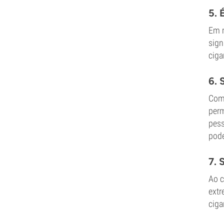
5. 
Em m
sign
ciga
6. 
Como
perm
pess
pode
7. 
Ao c
extr
ciga