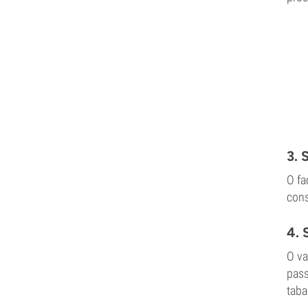
3. 
O fa
cons
4. 
O va
pass
taba