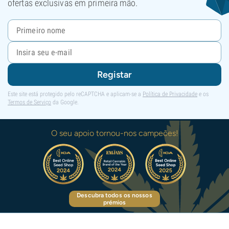
ofertas exclusivas em primeira mão.
Registar
Este site está protegido pelo reCAPTCHA e aplicam-se a
Política de Privacidade
e os
Termos de Serviço
da Google.
O seu apoio tornou-nos campeões!
Descubra todos os nossos
prémios