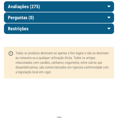
Avaliações (275)
Perguntas
(0)
Restrições
Todos os produtos destinam-se apenas a fins legais e não se destinam
ao consumo ou a qualquer utilização ilícita. Todos os artigos
relacionados com canábis, cânhamo, cogumelos, entre outros que
disponibilizamos, são comercializados em rigorosa conformidade com
a legislação local em vigor.