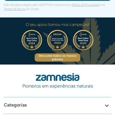
Este site está protegido pelo reCAPTCHA e aplicam-se a
Política de Privacidade
e os
Termos de Serviço
da Google.
O seu apoio tornou-nos campeões!
Descubra todos os nossos
prémios
Pioneiros em experiências naturais
Categorias