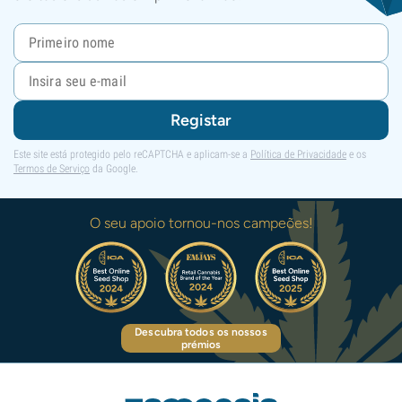
Registar
Este site está protegido pelo reCAPTCHA e aplicam-se a
Política de Privacidade
e os
Termos de Serviço
da Google.
O seu apoio tornou-nos campeões!
Descubra todos os nossos
prémios