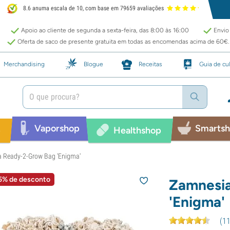
8.6 anuma escala de 10, com base em 79659 avaliações
Apoio ao cliente de segunda a sexta-feira, das 8:00 às 16:00
Envio 
Oferta de saco de presente gratuita em todas as encomendas acima de 60€.
Merchandising
Blogue
Receitas
Guia de cul
Vaporshop
Smarts
p
Healthshop
 Ready-2-Grow Bag 'Enigma'
5% de desconto
Zamnesi
'Enigma'
(
1