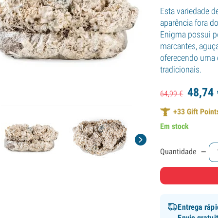
Esta variedade d
aparência fora d
Enigma possui po
marcantes, aguça
oferecendo uma e
tradicionais.
48,
74
64,
99
€
+
33
Gift Point
Em stock
-
Quantidade
Entrega ráp
Envio gratui