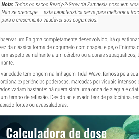
Nota:
Todos os sacos Ready-2-Grow da Zamnesia possuem uma 
Não se preocupe — esta característica serve para melhorar a tro
para o crescimento saudável dos cogumelos.
bservar um Enigma completamente desenvolvido, irá questionar 
ez da clássica forma de cogumelo com chapéu e pé, o Enigma c
um aspeto semelhante a um cérebro ou a corais subaquáticos, 
inante.
 variedade tem origem na linhagem Tidal Wave, famosa pela su
orciona experiências poderosas, marcadas por visuais intensos 
tados variam bastante: há quem sinta uma onda de alegria e cria
gum tempo de reflexão. Devido ao elevado teor de psilocibina, 
siado fortes ou avassaladoras.
Calculadora de dose