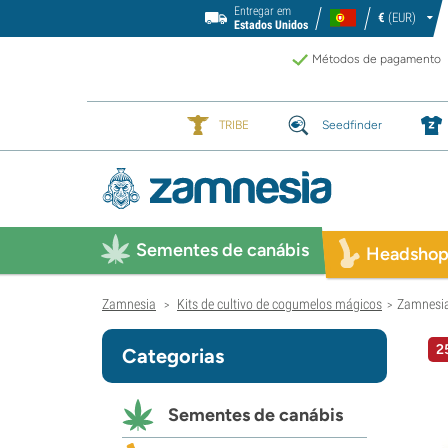
Entregar em
€
(EUR)
Estados Unidos
Métodos de pagamento
TRIBE
Seedfinder
Sementes de canábis
Headsho
Zamnesia
Kits de cultivo de cogumelos mágicos
Zamnesia
>
>
2
Categorias
Sementes de canábis