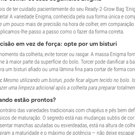
is de ter cuidado pacientemente do seu Ready-2-Grow Bag ‘En
eita! A variedade Enigma, conhecida pela sua forma única e com
e um pouco mais de precisão na hora de colher, em comparaçã
plicamos-lhe passo a passo como o fazer da forma correta.
cisão em vez de força: opte por um bisturi
omento da colheita, evite torcer ou rasgar. A massa Enigma 
ne à maior parte da superfície do bolo. Torcer pode danificar a 
ira um bisturi afiado ou uma lâmina fina para cortar de forma con
a:
Mesmo utilizando um bisturi, pode ficar algum tecido no bolo. I
azer uma limpeza adicional após a colheita para preparar totalmen
ndo estão prontos?
ontrário das variedades tradicionais com chapéus e pés bem de
sicos de maturação. O segredo está nas mudanças subtis de co
sentar manchas azuladas ou esverdeadas, está na altura de colhe
giram a maturidade e o máximo de potência — não deixe escapar