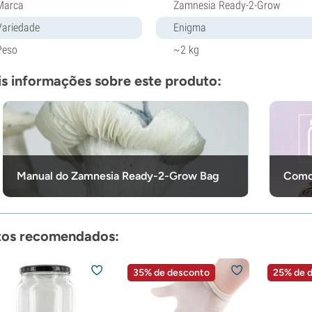
Marca
Zamnesia Ready-2-Grow
Variedade
Enigma
Peso
~2 kg
s informações sobre este produto:
Manual do Zamnesia Ready-2-Grow Bag
Como
tos recomendados:
35% de desconto
25% de 