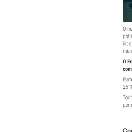
O no
prát
kit 
manu
O En
com
Para
25 °
Todo
perm
Com