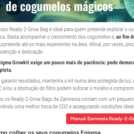
de cogumelos mágicos
sso Ready-2-Grow Bag é ideal para quem pretende explorar o cu
ica. Basta acompanhar o crescimento dos cogumelos e,
ao fim 
surpreende até os mais experientes na área. Afinal, por vezes, p
tenção e dedicação.
igma Growkit exige um pouco mais de paciência: pode demora
pleta.
 garantir resultados, mantenha o kit numa área protegida da luz,
C e/ou a obstrução do filtro podem sufocar o micélio e comprom
s os Ready-2-Grow Bags da Zamnesia contam com um pequeno r
itindo uma melhor troca de CO2 e assegurando condições ideai
Manual Zamnesia Ready-2-
o colher os seus cogumelos Enigma