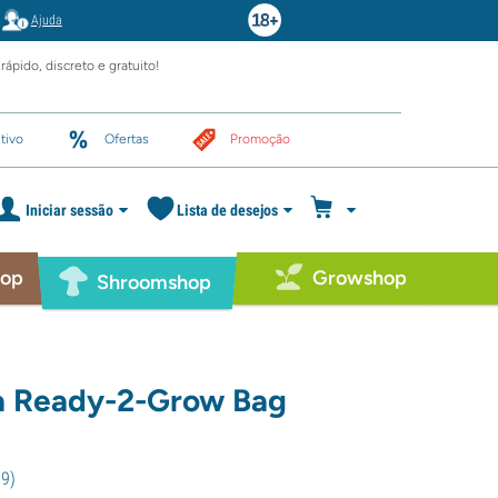
Ajuda
rápido, discreto e gratuito!
tivo
Ofertas
Promoção
Iniciar sessão
Lista de desejos
hop
Growshop
Shroomshop
a Ready-2-Grow Bag
19
)