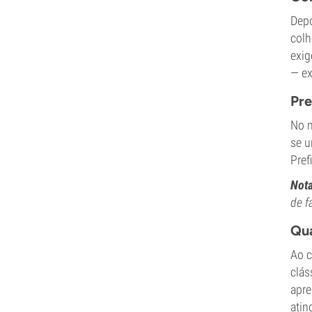
Depo
colh
exig
— ex
Pre
No m
se u
Pref
Not
de f
Qua
Ao c
clás
apre
atin