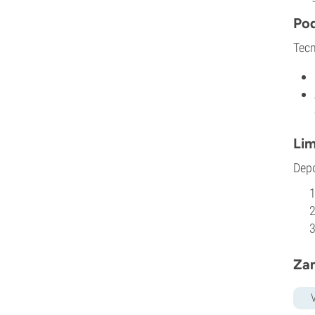
Pod
Tecn
Lim
Depo
Zam