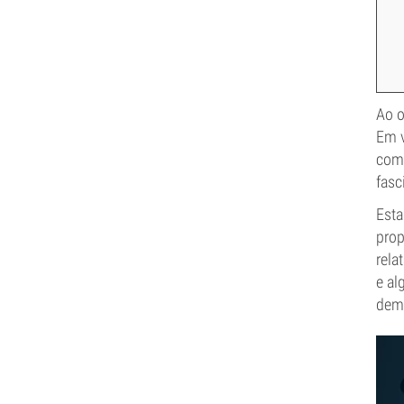
Ao o
Em v
com 
fasc
Esta
prop
rela
e al
dema