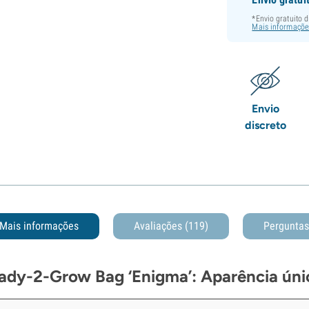
*Envio gratuito 
Mais informaçõe
Envio
discreto
Mais informações
Avaliações (119)
Pergunta
ady-2-Grow Bag ‘Enigma’: Aparência únic