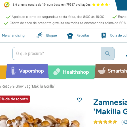
8.6 anuma escala de 10, com base em 79687 avaliações
Apoio ao cliente de segunda a sexta-feira, das 8:00 às 16:00
Envio 
Oferta de saco de presente gratuita em todas as encomendas acima de 60€.
Merchandising
Blogue
Receitas
Guia de cul
Vaporshop
Smarts
p
Healthshop
Ready-2-Grow Bag 'Makilla Gorilla'
0% de desconto
Zamnesi
'Makilla G
(
4