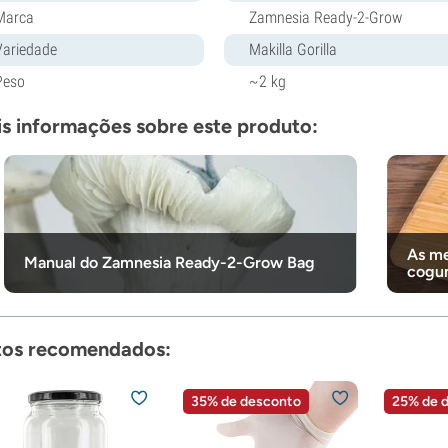
Marca
Zamnesia Ready-2-Grow
Variedade
Makilla Gorilla
Peso
~2 kg
s informações sobre este produto:
As me
Manual do Zamnesia Ready-2-Grow Bag
cogu
tos recomendados:
35% de desconto
25% de 