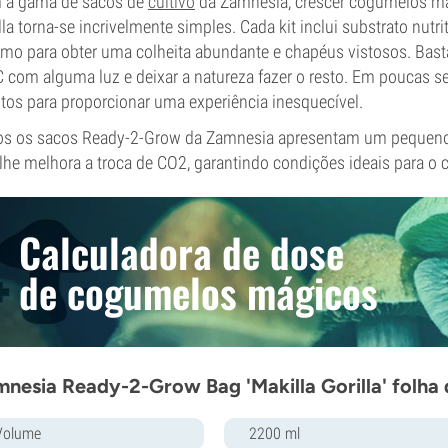
 a gama de sacos de
cultivo
da Zamnesia, crescer cogumelos má
lla torna-se incrivelmente simples. Cada kit inclui substrato nut
mo para obter uma colheita abundante e chapéus vistosos. Bast
 com alguma luz e deixar a natureza fazer o resto. Em poucas s
tos para proporcionar uma experiência inesquecível.
s os sacos Ready-2-Grow da Zamnesia apresentam um pequeno r
lhe melhora a troca de CO2, garantindo condições ideais para o
Calculadora de dose
de cogumelos mágicos
nesia Ready-2-Grow Bag 'Makilla Gorilla' folha
Volume
2200 ml