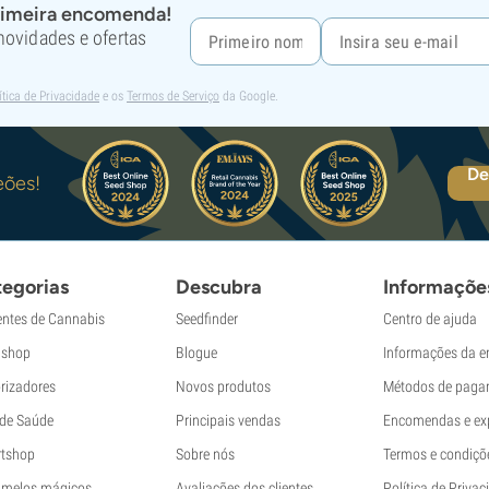
rimeira encomenda!
 novidades e ofertas
ítica de Privacidade
e os
Termos de Serviço
da Google.
De
eões!
egorias
Descubra
Informaçõe
ntes de Cannabis
Seedfinder
Centro de ajuda
shop
Blogue
Informações da 
rizadores
Novos produtos
Métodos de paga
 de Saúde
Principais vendas
Encomendas e ex
tshop
Sobre nós
Termos e condiçõ
melos mágicos
Avaliações dos clientes
Política de Privac