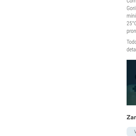
Com
Gori
míni
25°C
pron
Todo
deta
Zam