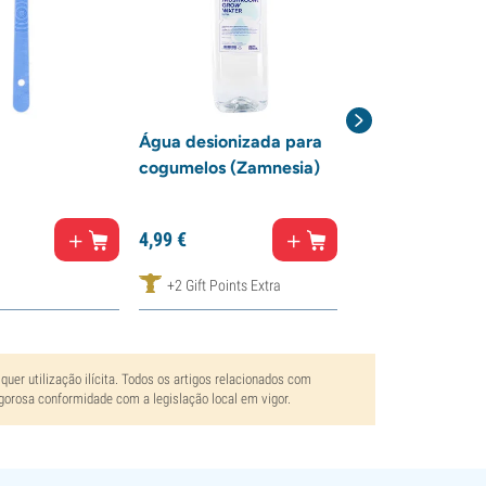
Água desionizada para
Higrómetro /
cogumelos (Zamnesia)
Termómetro
9,
99
€
4,
99
€
8,
49
€
+2 Gift Points Extra
+5 Gift Points Ex
uer utilização ilícita. Todos os artigos relacionados com
gorosa conformidade com a legislação local em vigor.