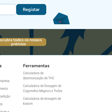
Registar
scubra todos os nossos
prémios
s
Ferramentas
Calculadora de
desintoxicação de THC
empresa
Calculadora de Dosagem de
mento
Cogumelos Mágicos e Trufas
pedição
Calculadora de dosagem de
kratom
es
idade e