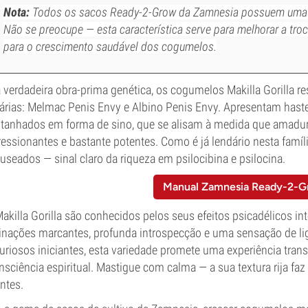
Nota:
Todos os sacos Ready-2-Grow da Zamnesia possuem uma pe
Não se preocupe — esta característica serve para melhorar a tro
para o crescimento saudável dos cogumelos.
verdadeira obra-prima genética, os cogumelos Makilla Gorilla 
árias: Melmac Penis Envy e Albino Penis Envy. Apresentam hast
tanhados em forma de sino, que se alisam à medida que amadu
essionantes e bastante potentes. Como é já lendário nesta famí
seados — sinal claro da riqueza em psilocibina e psilocina.
Manual Zamnesia Ready-2-G
akilla Gorilla são conhecidos pelos seus efeitos psicadélicos i
inações marcantes, profunda introspecção e uma sensação de liga
uriosos iniciantes, esta variedade promete uma experiência transf
nsciência espiritual. Mastigue com calma — a sua textura rija 
ntes.