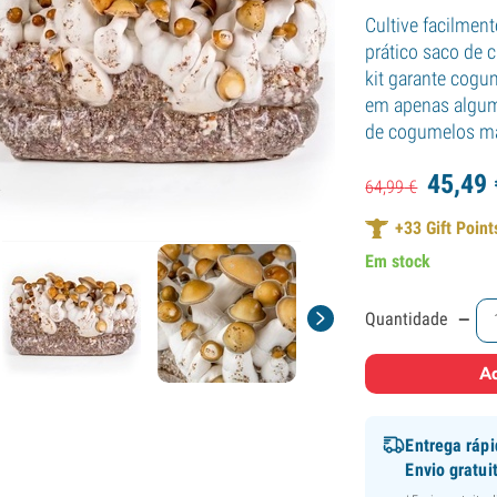
Cultive facilmen
prático saco de c
kit garante cogu
em apenas alguma
de cogumelos m
45,
49
64,
99
€
+
33
Gift Point
Em stock
-
Quantidade
Ad
Entrega ráp
Envio gratui