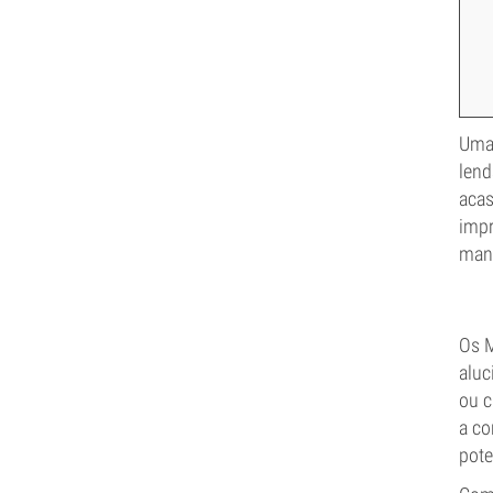
Uma 
lend
acas
impr
manu
Os M
aluc
ou c
a co
pote