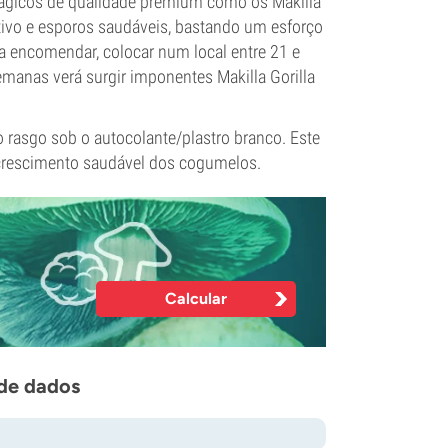
gicos de qualidade premium como os Makilla
ritivo e esporos saudáveis, bastando um esforço
a encomendar, colocar num local entre 21 e
emanas verá surgir imponentes Makilla Gorilla
asgo sob o autocolante/plastro branco. Este
 crescimento saudável dos cogumelos.
Calcular
 de dados