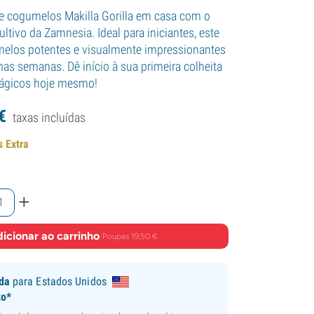
te cogumelos Makilla Gorilla em casa com o
ultivo da Zamnesia. Ideal para iniciantes, este
melos potentes e visualmente impressionantes
s semanas. Dê início à sua primeira colheita
ágicos hoje mesmo!
€
taxas incluídas
s Extra
+
icionar ao carrinho
·
Poupas 19,50 €
ida
para Estados Unidos
to*