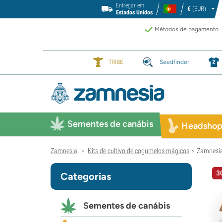
Entregar em
€
(EUR)
Estados Unidos
Métodos de pagamento
TRIBE
Seedfinder
Sementes de canábis
Headsho
Zamnesia
Kits de cultivo de cogumelos mágicos
Zamnesia 
>
>
3
Categorias
Sementes de canábis