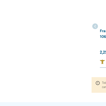
Fra
106
2,
2
Tod
can