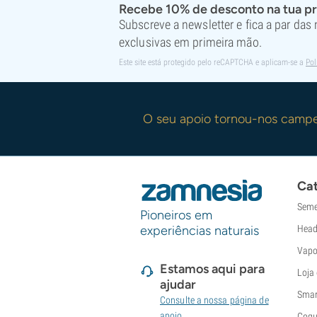
Recebe 10% de desconto na tua p
Subscreve a newsletter e fica a par das
exclusivas em primeira mão.
Este site está protegido pelo reCAPTCHA e aplicam-se a
Pol
O seu apoio tornou-nos camp
Cat
Seme
Pioneiros em
experiências naturais
Head
Vapo
Estamos aqui para
Loja
ajudar
Smar
Consulte a nossa página de
apoio
Cogu