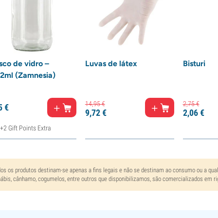
sco de vidro –
Luvas de látex
Bisturi
2ml (Zamnesia)
14,
95
€
2,
75
€
5
€
9,
72
€
2,
06
€
+2 Gift Points Extra
os os produtos destinam-se apenas a fins legais e não se destinam ao consumo ou a qualq
ábis, cânhamo, cogumelos, entre outros que disponibilizamos, são comercializados em ri