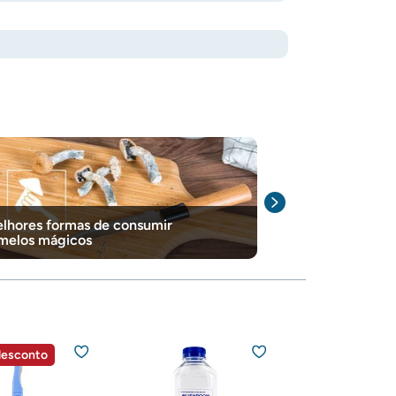
lhores formas de consumir
10 melhores at
melos mágicos
efeito de cog
desconto
15% de descont