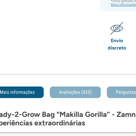
*Envio gratuito 
Mais informaçõe
Envio
discreto
Mais informações
Avaliações (425)
Pergunta
ady-2-Grow Bag “Makilla Gorilla” - Zamnes
periências extraordinárias