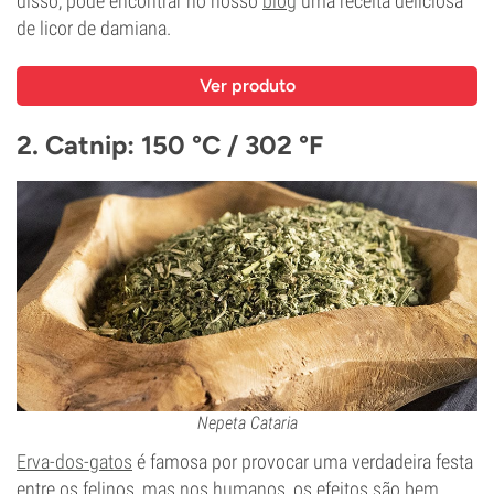
disso, pode encontrar no nosso
blog
uma receita deliciosa
de licor de damiana.
Ver produto
2. Catnip: 150 °C / 302 °F
Nepeta Cataria
Erva-dos-gatos
é famosa por provocar uma verdadeira festa
entre os felinos, mas nos humanos, os efeitos são bem