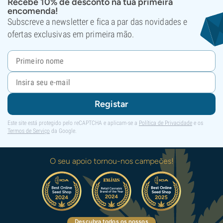
Recebe 10% de desconto na tua primeira
encomenda!
Subscreve a newsletter e fica a par das novidades e
ofertas exclusivas em primeira mão.
Registar
Este site está protegido pelo reCAPTCHA e aplicam-se a
Política de Privacidade
e os
Termos de Serviço
da Google.
O seu apoio tornou-nos campeões!
Descubra todos os nossos