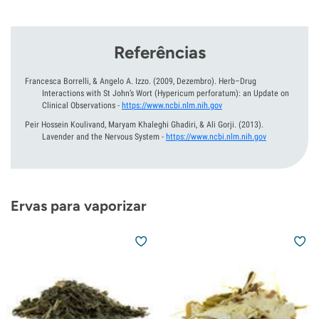
Referências
Francesca Borrelli, & Angelo A. Izzo.
(2009, Dezembro).
Herb–Drug
Interactions with St John’s Wort (Hypericum perforatum): an Update on
Clinical Observations
-
https://www.ncbi.nlm.nih.gov
Peir Hossein Koulivand, Maryam Khaleghi Ghadiri, & Ali Gorji.
(2013).
Lavender and the Nervous System
-
https://www.ncbi.nlm.nih.gov
Ervas para vaporizar