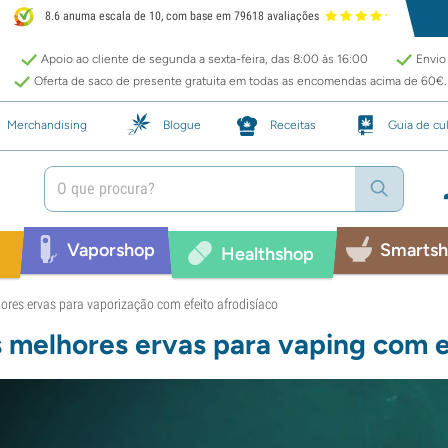
8.6 anuma escala de 10, com base em 79618 avaliações
Apoio ao cliente de segunda a sexta-feira, das 8:00 às 16:00
Envio 
Oferta de saco de presente gratuita em todas as encomendas acima de 60€.
Merchandising
Blogue
Receitas
Guia de cul
Vaporshop
Smarts
p
Healthshop
ores ervas para vaporização com efeito afrodisíaco
 melhores ervas para vaping com e