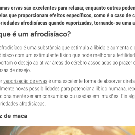
mas ervas são excelentes para relaxar, enquanto outras pod
las que proporcionam efeitos específicos, como é o caso de c
riedades afrodisíacas quando vaporizadas, tornando-se uma alt
que é um afrodisíaco?
afrodisíaco
é uma substância que estimula a libido e aumenta o 
disíaco com um estimulante físico que pode melhorar a fertilidade
ertam o desejo ao ativar áreas do cérebro associadas ao praze
nsas de desejo.
er
vaporização de ervas
é uma excelente forma de absorver diret
lmente novas possibilidades para potenciar a libido humana, rec
icionalmente seriam consumidas ou usadas em infusões. Eis al
riedades afrodisíacas.
z de maca