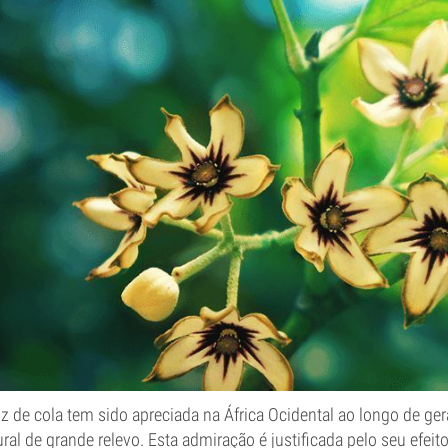
z de cola tem sido apreciada na África Ocidental ao longo de g
ural de grande relevo. Esta admiração é justificada pelo seu efei