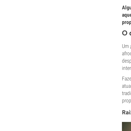
Algu
aque
prop
O 
Um
afro
desp
inte
Faz
atua
trad
prop
Rai