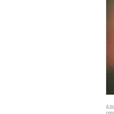
A m
cons