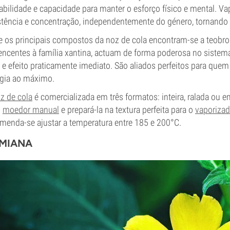
abilidade e capacidade para manter o esforço físico e mental. Va
stência e concentração, independentemente do género, tornand
e os principais compostos da noz de cola encontram-se a teobromin
encentes à família xantina, actuam de forma poderosa no sistem
l e efeito praticamente imediato. São aliados perfeitos para quem
gia ao máximo.
z de cola
é comercializada em três formatos: inteira, ralada ou em
m
moedor manual
e prepará-la na textura perfeita para o
vaporizad
menda-se ajustar a temperatura entre 185 e 200°C.
MIANA