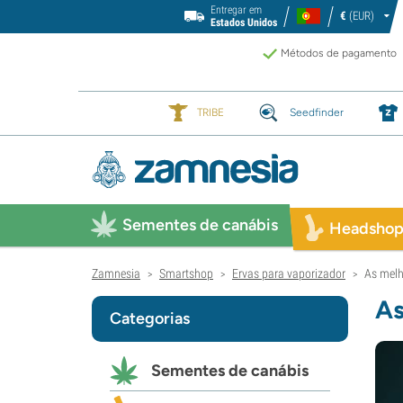
Entregar em
€
(EUR)
Estados Unidos
Métodos de pagamento
TRIBE
Seedfinder
Sementes de canábis
Headsho
Zamnesia
Smartshop
Ervas para vaporizador
As melh
>
>
>
As
Categorias
Sementes de canábis