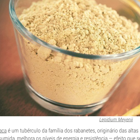
Lepidium Meyenii
aca
é um tubérculo da família dos rabanetes, originário das alt
umida, melhora os níveis de energia e resistência — efeito que