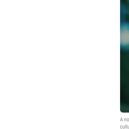
A no
cult