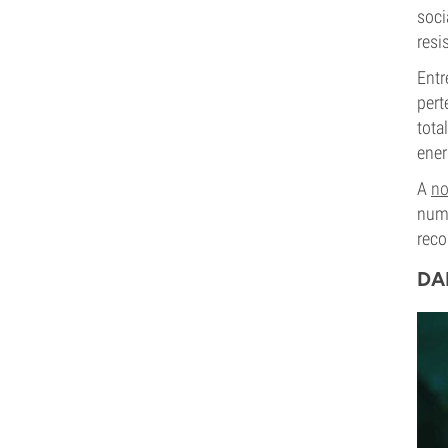
soci
resi
Entr
pert
tota
ener
A
no
nu
reco
DA