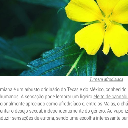
Turnera afrodisiaca
miana é um arbusto originário do Texas e do México, conhecido p
humanos. A sensação pode lembrar um ligeiro
efeito de cannabi
icionalmente apreciado como afrodisíaco e, entre os Maias, o chá
ntar o desejo sexual, independentemente do género. Ao vapori
nduzir sensações de euforia, sendo uma escolha interessante para 