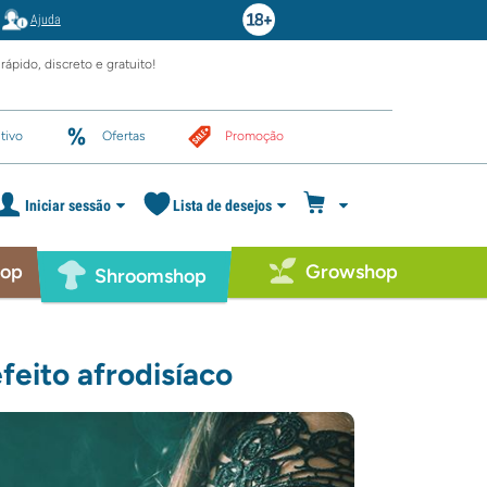
Ajuda
rápido, discreto e gratuito!
tivo
Ofertas
Promoção
Iniciar sessão
Lista de desejos
hop
Growshop
Shroomshop
feito afrodisíaco