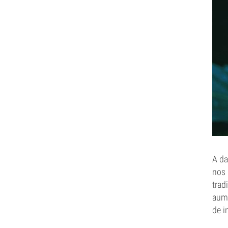
A da
nos 
trad
aume
de i