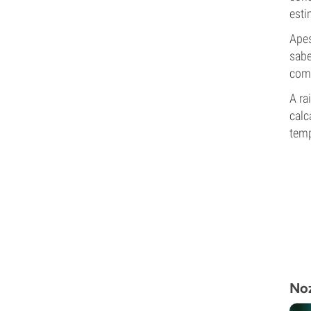
esti
Apes
sabe
comb
A ra
calc
temp
Noz