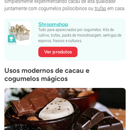
simplesmente experimentando cacau de alta qualidade
juntamente com cogumelos psilocibinos ou
trufas
em casa.
Shroomshop
Tudo para apaixonados por cogumelos. Kits de
cultivo, trufas, packs de microdosagem, seringas de
esporos, frascos e culturas.
Ver produtos
Usos modernos de cacau e
cogumelos mágicos