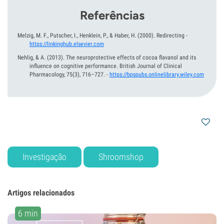
Referências
Melzig, M. F., Putscher, I., Henklein, P., & Haber, H.
(2000).
Redirecting
-
https://linkinghub.elsevier.com
Nehlig, & A.
(2013).
The neuroprotective effects of cocoa flavanol and its
influence on cognitive performance. British Journal of Clinical
Pharmacology, 75(3), 716–727.
-
https://bpspubs.onlinelibrary.wiley.com
Investigação
Shroomshop
Artigos relacionados
6 min