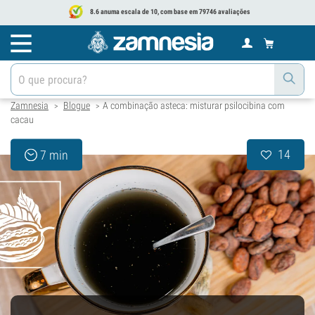
8.6 anuma escala de 10, com base em 79746 avaliações
Zamnesia
Blogue
A combinação asteca: misturar psilocibina com
>
>
cacau
14
7 min