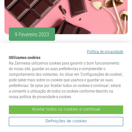
9 Fevereiro 2023
Como preparar chocolate com
Política de privacidade
cogumelos mágicos
Utilizamos cookies
Na Zamnesia utilizamos cookies para garantir o bom funcionamento
do nosso site, guardar as suas preferências e compreender o
Cogumelos mágicos são incríveis, mas o seu sabor
comportamento dos visitantes. Ao clicar em 'Configurações de cookies',
nem sempre é o mais agradável. Felizmente, existe
pode saber mais sobre os cookies que usamos e guardar as suas
uma forma de melhorar isso: juntando-os ao chocolate!
preferências. Se optar por 'Aceitar todos os cookies e continuar', estará
a consentir a utilização de todos os cookies conforme descrito na
Descubra como preparar o seu próprio...
nossa política de privacidade e cookies.
6 min
Aceitar todos os cookies e continuar
Definições de cookies