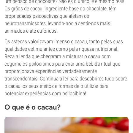
um pedaço de chocolate? Não és o único, e é mesmo real!
Os
grãos de cacau
, ingrediente base do chocolate, têm
propriedades psicoactivas que afetam os
neurotransmissores, levando-nos a sentir-nos mais
animados e até eufóricos.
Os astecas valorizavam imenso o cacau, tanto pelas suas
qualidades estimulantes como pela riqueza nutricional.
Reza a lenda que chegaram a misturar o cacau com
cogumelos psilocibinos
para criar uma bebida ritual que
proporcionava experiências verdadeiramente
transcendentais. Continua a ler para descobrires tudo sobre
o cacau, os seus efeitos e formas de o utilizar para
potenciar experiências com psilocibina!
O que é o cacau?