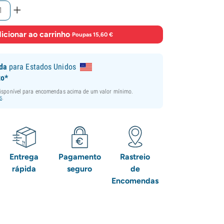
+
icionar ao carrinho
·
Poupas 15,60 €
ida
para Estados Unidos
to*
disponível para encomendas acima de um valor mínimo.
s
.
Entrega
Pagamento
Rastreio
rápida
seguro
de
Encomendas