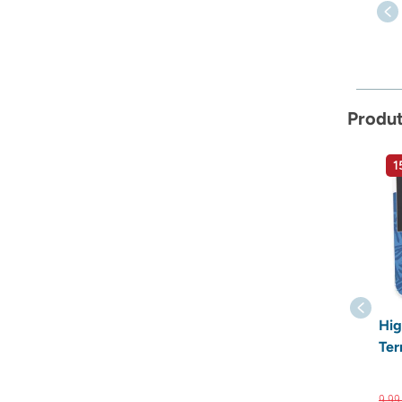
Produ
1
Hig
Te
9,
99