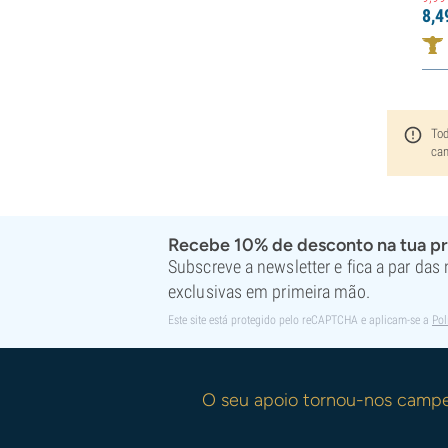
8,
4
Tod
can
Recebe 10% de desconto na tua p
Subscreve a newsletter e fica a par das
exclusivas em primeira mão.
Este site está protegido pelo reCAPTCHA e aplicam-se a
Pol
O seu apoio tornou-nos camp