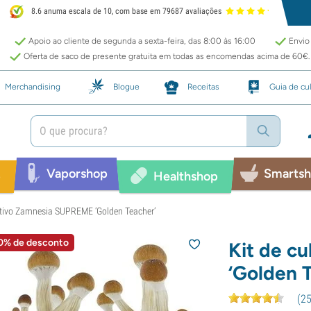
8.6 anuma escala de 10, com base em 79687 avaliações
Apoio ao cliente de segunda a sexta-feira, das 8:00 às 16:00
Envio 
Oferta de saco de presente gratuita em todas as encomendas acima de 60€.
Merchandising
Blogue
Receitas
Guia de cul
Vaporshop
Smarts
p
Healthshop
ultivo Zamnesia SUPREME ‘Golden Teacher’
0% de desconto
Kit de c
‘Golden 
(
2