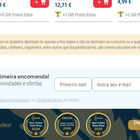
4,
99
€
9
€
12,
71
€
+5 Gift Points Extra
+7 Gift Points Extra
+2 Gift 
os os produtos destinam-se apenas a fins legais e não se destinam ao consumo ou a qualq
ábis, cânhamo, cogumelos, entre outros que disponibilizamos, são comercializados em ri
rimeira encomenda!
 novidades e ofertas
ítica de Privacidade
e os
Termos de Serviço
da Google.
De
eões!