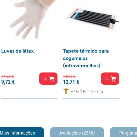
Luvas de látex
Tapete térmico para
cogumelos
(infravermelhos)
14,
95
€
14,
95
€
9,
72
€
12,
71
€
+7 Gift Points Extra
Mais informações
Avaliações (2516)
Pergunt