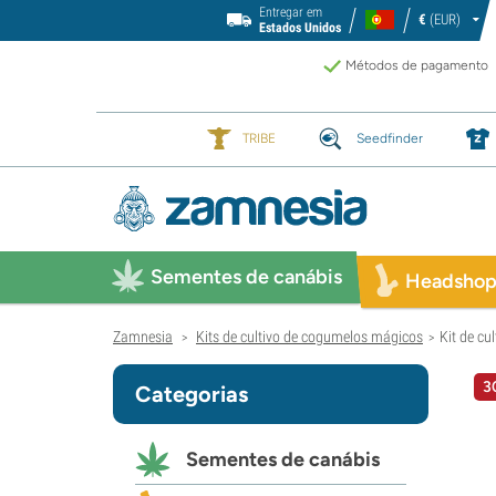
Entregar em
€
(EUR)
Estados Unidos
Métodos de pagamento
TRIBE
Seedfinder
Sementes de canábis
Headsho
Zamnesia
Kits de cultivo de cogumelos mágicos
Kit de c
>
>
3
Categorias
Sementes de canábis