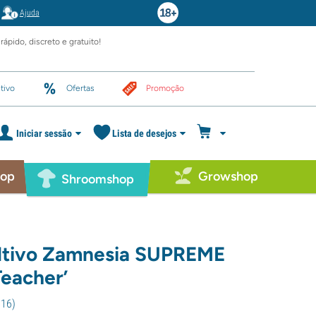
Ajuda
rápido, discreto e gratuito!
tivo
Ofertas
Promoção
Iniciar sessão
Lista de desejos
hop
Growshop
Shroomshop
ultivo Zamnesia SUPREME
Teacher’
516
)