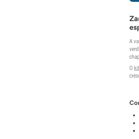
Za
es
A va
verd
chap
O
ki
cres
Con