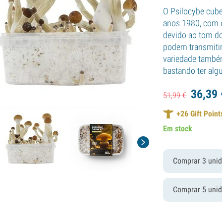
O Psilocybe cube
anos 1980, com 
devido ao tom do
podem transmitir
variedade também
bastando ter alg
36,
39
51,
99
€
+
26
Gift Point
Em stock
Comprar 3 uni
Comprar 5 uni