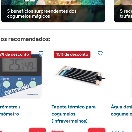
5 benefícios surpreendentes dos
5 rec
cogumelos mágicos
trufa
tos recomendados:
5% de desconto
15% de desconto
rómetro /
Tapete térmico para
Água desi
rmómetro
cogumelos
cogumelo
(infravermelhos)
€
14,
95
€