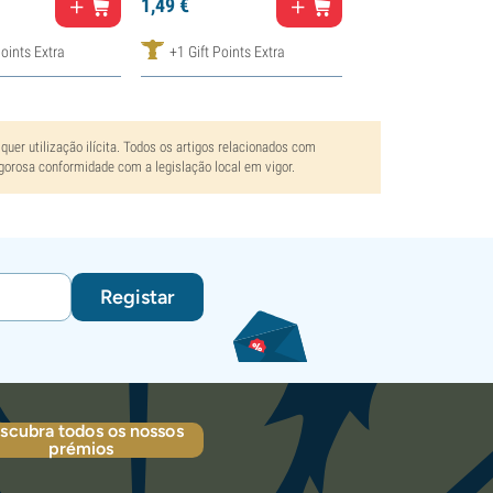
1,
49
€
Points Extra
+1 Gift Points Extra
uer utilização ilícita. Todos os artigos relacionados com
gorosa conformidade com a legislação local em vigor.
Registar
scubra todos os nossos
prémios