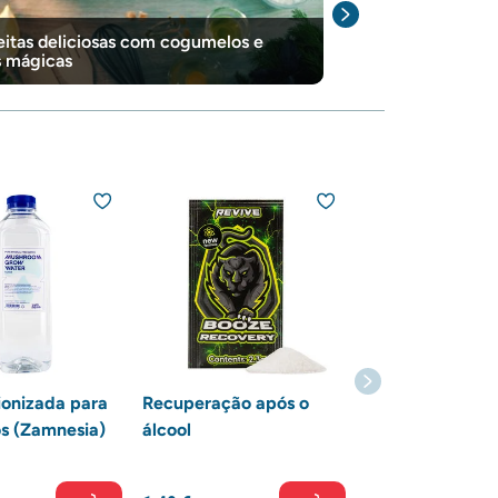
eitas deliciosas com cogumelos e
O que é o micé
s mágicas
mágicos
onizada para
Recuperação após o
s (Zamnesia)
álcool