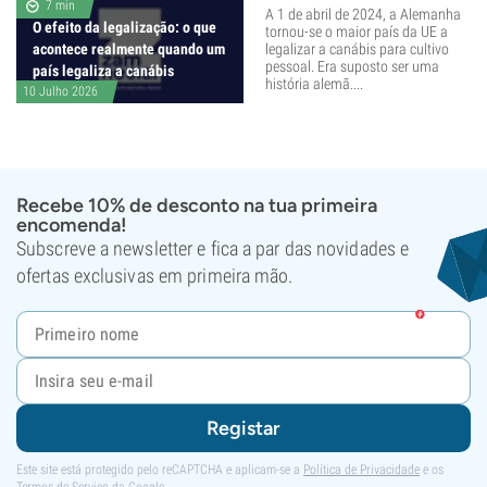
7 min
A 1 de abril de 2024, a Alemanha
O efeito da legalização: o que
tornou-se o maior país da UE a
acontece realmente quando um
legalizar a canábis para cultivo
pessoal. Era suposto ser uma
país legaliza a canábis
história alemã....
10 Julho 2026
Recebe 10% de desconto na tua primeira
encomenda!
Subscreve a newsletter e fica a par das novidades e
ofertas exclusivas em primeira mão.
Registar
Este site está protegido pelo reCAPTCHA e aplicam-se a
Política de Privacidade
e os