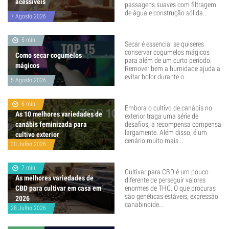
acessíveis
passagens suaves com filtragem
de água e construção sólida...
7 Agosto 2026
5 min
Secar é essencial se quiseres
conservar cogumelos mágicos
Como secar cogumelos
para além de um curto período.
mágicos
Remover bem a humidade ajuda a
evitar bolor durante o...
5 Agosto 2026
6 min
Embora o cultivo de canábis no
As 10 melhores variedades de
exterior traga uma série de
canábis feminizada para
desafios, a recompensa compensa
largamente. Além disso, é um
cultivo exterior
cenário muito mais...
30 Julho 2026
7 min
Cultivar para CBD é um pouco
As melhores variedades de
diferente de perseguir valores
CBD para cultivar em casa em
enormes de THC. O que procuras
são genéticas estáveis, expressão
2026
canabinoide...
28 Julho 2026