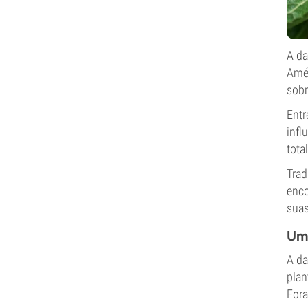
A da
Amér
sobr
Entr
infl
tota
Trad
enco
suas
Uma
A da
plan
Fora