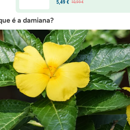
5,
49
€
10,
99
€
que é a damiana?