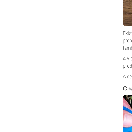
Exis
prep
tamb
A vi
prod
A se
Ch