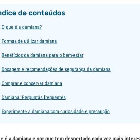
ndice de conteúdos
O que é a damiana?
Formas de utilizar damiana
Benefícios da damiana para o bem-estar
Dosagem e recomendações de segurança da damiana
Comprar e conservar damiana
Damiana: Perguntas frequentes
Experimente a damiana com curiosidade e precaução
e é a damiana e por que tem despertado cada vez mais intere