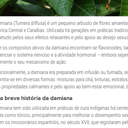
miana (Turnera diffusa) é um pequeno arbusto de flores amarelas
ica Central e Caraíbas. Utilizada há gerações em práticas tradici
etudo pelos seus efeitos relaxantes e pelo apoio ao desejo sexua
e os compostos ativos da damiana encontram-se flavonoides, tan
uenciar o sistema nervoso e a atividade hormonal – embora sej
lmente o seu mecanismo de ação.
icionalmente, a damiana era preparada em infusão ou fumada, sen
ntra-se em diversas formas: misturas para chá, tinturas, extrato
 propriedades calmantes e pelo apoio ao bem-estar emocional, d
 breve história da damiana
miana tem sido utilizada em práticas de cura indígenas há cente
ta como tónico, principalmente para melhorar o desempenho sexua
m os missionários espanhóis, no século XVII, que registaram pel