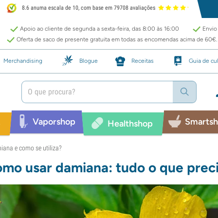
8.6 anuma escala de 10, com base em 79708 avaliações
Apoio ao cliente de segunda a sexta-feira, das 8:00 às 16:00
Envio 
Oferta de saco de presente gratuita em todas as encomendas acima de 60€.
Merchandising
Blogue
Receitas
Guia de cul
Vaporshop
Smarts
p
Healthshop
iana e como se utiliza?
mo usar damiana: tudo o que preci