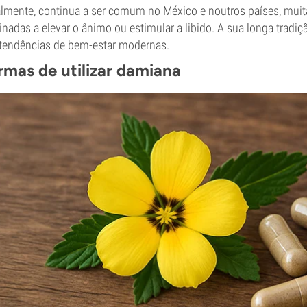
lmente, continua a ser comum no México e noutros países, muit
inadas a elevar o ânimo ou estimular a libido. A sua longa tradi
tendências de bem-estar modernas.
rmas de utilizar damiana