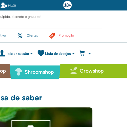
Ajuda
rápido, discreto e gratuito!
tivo
Ofertas
Promoção
Iniciar sessão
Lista de desejos
hop
Growshop
Shroomshop
sa de saber