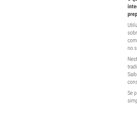
inte
prep
Util
sobr
como
no s
Nest
trad
Saib
cons
Se p
simp