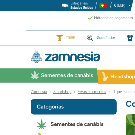
Entregar em
€
(EUR)
Estados Unidos
Métodos de pagamento
TRIBE
Seedfinder
Sementes de canábis
Headsho
Zamnesia
Smartshop
Ervas e sementes
O que é a dam
>
>
>
Co
Categorias
Sementes de canábis